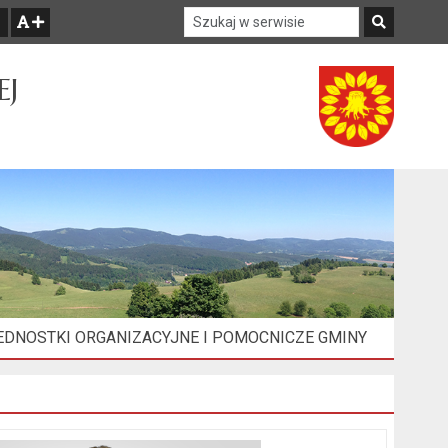
Szukaj w serwisie
Szukaj
zwiększ czcionkę
EJ
EDNOSTKI ORGANIZACYJNE I POMOCNICZE GMINY