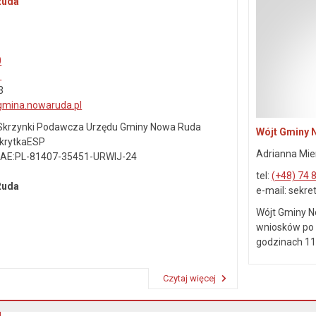
Ruda
0
1
3
gmina.nowaruda.pl
j Skrzynki Podawcza Urzędu Gminy Nowa Ruda
Wójt Gminy 
SkrytkaESP
Adrianna Mie
: AE:PL-81407-35451-URWIJ-24
tel:
(+48) 74 
 Ruda
e-mail: sekr
Wójt Gminy N
wniosków po 
godzinach 11.
Czytaj więcej
Przeczytaj artykuł "Dane kontaktowe"