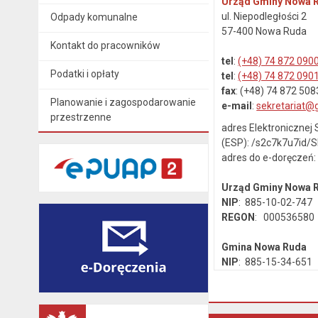
Urząd Gminy Nowa 
ul. Niepodległości 2
Odpady komunalne
57-400 Nowa Ruda
Kontakt do pracowników
tel
:
(+48) 74 872 090
Podatki i opłaty
tel
:
(+48) 74 872 090
fax
: (+48) 74 872 508
Planowanie i zagospodarowanie
e-mail
:
sekretariat@
przestrzenne
adres Elektroniczne
(ESP): /s2c7k7u7id/
adres do e-doręczeń
Urząd Gminy Nowa
NIP
: 885-10-02-747
REGON
: 000536580
Gmina Nowa Ruda
NIP
: 885-15-34-651
REGON
: 890718142