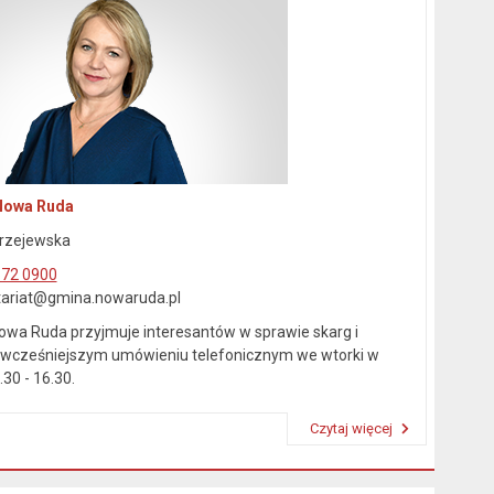
Nowa Ruda
rzejewska
872 0900
etariat@gmina.nowaruda.pl
owa Ruda przyjmuje interesantów w sprawie skarg i
wcześniejszym umówieniu telefonicznym we wtorki w
30 - 16.30.
Czytaj więcej
Przeczytaj artykuł "Kierownictwo Urzędu"