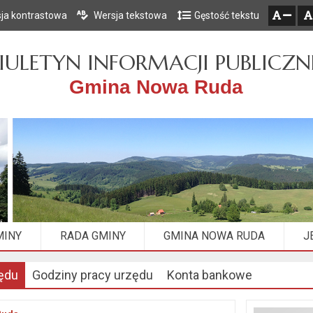
ja kontrastowa
Wersja tekstowa
Gęstość tekstu
Przejdź do głównego menu
Przejdź do mapy serwisu
Przejdź do treści
zresetuj
zmniejsz czcionkę
IULETYN INFORMACJI PUBLICZN
Gmina Nowa Ruda
MINY
RADA GMINY
GMINA NOWA RUDA
J
ędu
Godziny pracy urzędu
Konta bankowe