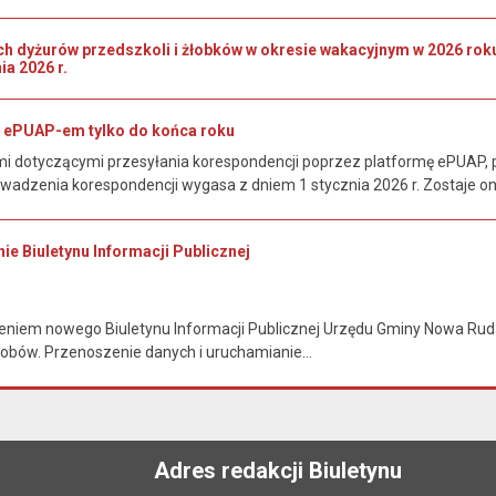
ch dyżurów przedszkoli i żłobków w okresie wakacyjnym w 2026 r
ia 2026 r.
 ePUAP-em tylko do końca roku
 dotyczącymi przesyłania korespondencji poprzez platformę ePUAP, p
wadzenia korespondencji wygasa z dniem 1 stycznia 2026 r. Zostaje o
ie Biuletynu Informacji Publicznej
niem nowego Biuletynu Informacji Publicznej Urzędu Gminy Nowa Ruda i
obów. Przenoszenie danych i uruchamianie...
Adres redakcji Biuletynu