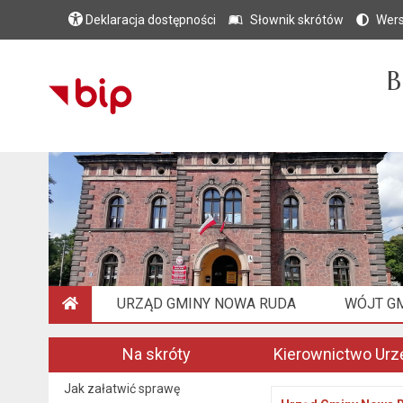
Deklaracja dostępności
Słownik skrótów
Wers
B
URZĄD GMINY NOWA RUDA
WÓJT G
STRONA GŁÓWNA
Na skróty
Kierownictwo Urz
Jak załatwić sprawę