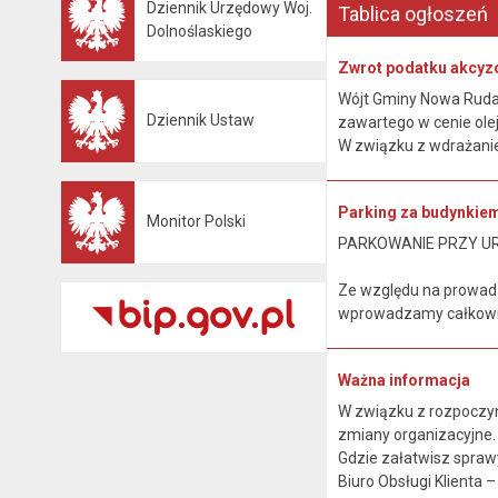
Dziennik Urzędowy Woj.
Tablica ogłoszeń
Otwiera się w nowej karcie
Dolnoślaskiego
Zwrot podatku akcyz
Wójt Gminy Nowa Ruda, 
Dziennik Ustaw
zawartego w cenie ole
Otwiera się w nowej karcie
W związku z wdrażanie
Parking za budynkie
Monitor Polski
Otwiera się w nowej karcie
PARKOWANIE PRZY U
Ze względu na prowad
wprowadzamy całkowit
Ważna informacja
W związku z rozpoczyn
zmiany organizacyjne
Gdzie załatwisz spraw
Biuro Obsługi Klienta – p