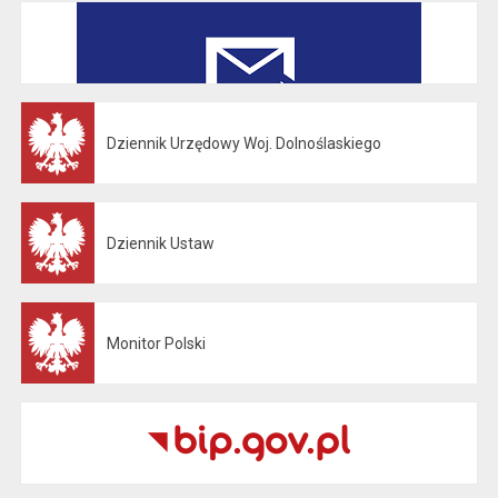
Dziennik Urzędowy Woj. Dolnoślaskiego
Otwiera się w nowej karcie
Dziennik Ustaw
Otwiera się w nowej karcie
Monitor Polski
Otwiera się w nowej karcie