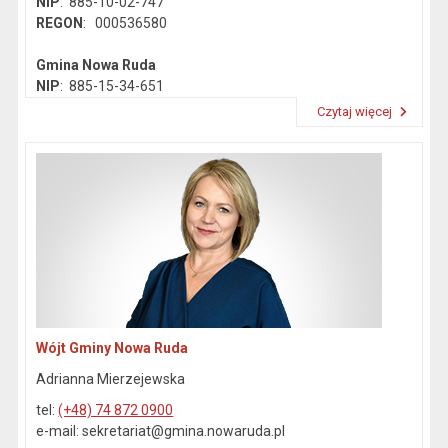
NIP
: 885-10-02-747
REGON
: 000536580
Gmina Nowa Ruda
NIP
: 885-15-34-651
REGON
: 890718142
Czytaj więcej
Przeczytaj artykuł "Dane kontaktowe"
Wójt Gminy Nowa Ruda
Adrianna Mierzejewska
tel:
(+48) 74 872 0900
e-mail: sekretariat@gmina.nowaruda.pl