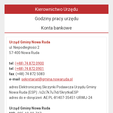
Kierownictwo Urzędu
Godziny pracy urzędu
Konta bankowe
Urząd Gminy Nowa Ruda
ul. Niepodległości 2
57-400 Nowa Ruda
tel
:
(+48) 74 872 0900
tel
:
(+48) 74 872 0901
fax
: (+48) 74 872 5083
e-mail
:
sekretariat@gmina.nowaruda.pl
adres Elektronicznej Skrzynki Podawcza Urzędu Gminy
Nowa Ruda (ESP): /s2c7k7u7id/SkrytkaESP
adres do e-doręczeń: AE:PL-81407-35451-URWIJ-24
Urząd Gminy Nowa Ruda