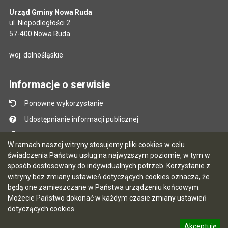
Urząd Gminy Nowa Ruda
ul. Niepodległości 2
57-400 Nowa Ruda
woj. dolnośląskie
Informacje o serwisie
Ponowne wykorzystanie
Udostępnianie informacji publicznej
Mapa serwisu
W ramach naszej witryny stosujemy pliki cookies w celu
Instrukcja obsługi
świadczenia Państwu usług na najwyższym poziomie, w tym w
sposób dostosowany do indywidualnych potrzeb. Korzystanie z
Statystyki oglądalności
witryny bez zmiany ustawień dotyczących cookies oznacza, że
Ostatnio dodane
będą one zamieszczane w Państwa urządzeniu końcowym.
Możecie Państwo dokonać w każdym czasie zmiany ustawień
Ostatnia aktualizacja BIP: 07.08.2026 10:10
dotyczących cookies.
Akceptuję