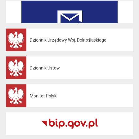
Dziennik Urzędowy Woj. Dolnoślaskiego
Otwiera się w nowej karcie
Dziennik Ustaw
Otwiera się w nowej karcie
Monitor Polski
Otwiera się w nowej karcie