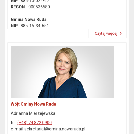
NIP
: 885-10-02-747
REGON
: 000536580
Gmina Nowa Ruda
NIP
: 885-15-34-651
REGON
: 890718142
Czytaj więcej
Przeczytaj artykuł "Dane kontaktowe"
Wójt Gminy Nowa Ruda
Adrianna Mierzejewska
tel:
(+48) 74 872 0900
e-mail: sekretariat@gmina.nowaruda.pl