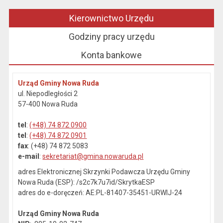
Kierownictwo Urzędu
Godziny pracy urzędu
Konta bankowe
Urząd Gminy Nowa Ruda
ul. Niepodległości 2
57-400 Nowa Ruda
tel
:
(+48) 74 872 0900
tel
:
(+48) 74 872 0901
fax
: (+48) 74 872 5083
e-mail
:
sekretariat@gmina.nowaruda.pl
adres Elektronicznej Skrzynki Podawcza Urzędu Gminy
Nowa Ruda (ESP): /s2c7k7u7id/SkrytkaESP
adres do e-doręczeń: AE:PL-81407-35451-URWIJ-24
Urząd Gminy Nowa Ruda