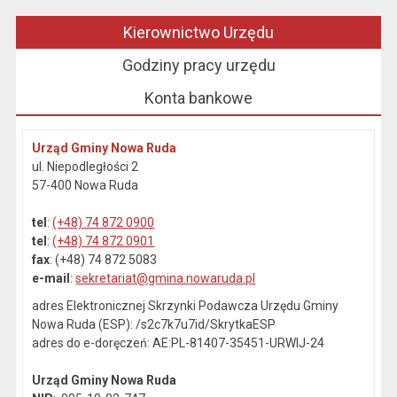
Kierownictwo Urzędu
Godziny pracy urzędu
Konta bankowe
Urząd Gminy Nowa Ruda
ul. Niepodległości 2
57-400 Nowa Ruda
tel
:
(+48) 74 872 0900
tel
:
(+48) 74 872 0901
fax
: (+48) 74 872 5083
e-mail
:
sekretariat@gmina.nowaruda.pl
adres Elektronicznej Skrzynki Podawcza Urzędu Gminy
Nowa Ruda (ESP): /s2c7k7u7id/SkrytkaESP
adres do e-doręczeń: AE:PL-81407-35451-URWIJ-24
Urząd Gminy Nowa Ruda