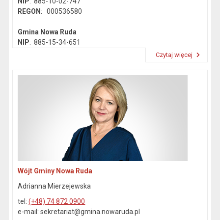
NIP
: 885-10-02-747
REGON
: 000536580
Gmina Nowa Ruda
NIP
: 885-15-34-651
REGON
: 890718142
Czytaj więcej
Przeczytaj artykuł "Dane kontaktowe"
Wójt Gminy Nowa Ruda
Adrianna Mierzejewska
tel:
(+48) 74 872 0900
e-mail: sekretariat@gmina.nowaruda.pl