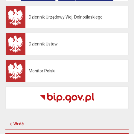
Dziennik Urzędowy Woj. Dolnoślaskiego
Otwiera się w nowej karcie
Dziennik Ustaw
Otwiera się w nowej karcie
Monitor Polski
Otwiera się w nowej karcie
Wróć