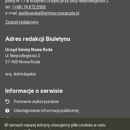
pokój nr 17 w budynku Urzędu przy ulicy Niepodległości 2
tel.:
(+48) 74 872 0906
e-mail:
awitkowska@gmina.nowaruda.pl
Zespół redakcyjny
Adres redakcji Biuletynu
Urząd Gminy Nowa Ruda
ul. Niepodległości 2
57-400 Nowa Ruda
woj. dolnośląskie
Informacje o serwisie
Ponowne wykorzystanie
Udostępnianie informacji publicznej
Mapa serwisu
W ramach naszej witryny stosujemy pliki cookies w celu
Instrukcja obsługi