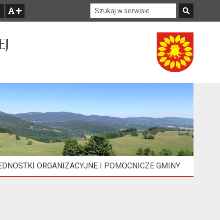
Szukaj w serwisie
Szukaj
zwiększ czcionkę
EJ
EDNOSTKI ORGANIZACYJNE I POMOCNICZE GMINY