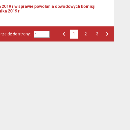
 2019 r.w sprawie powołania obwodowych komisji
ika 2019 r
rzejdź do strony:
1
Przejdź do strony numer
2
Przejdź do strony numer
3
Strona numer
Poprzednia strona
Następna strona