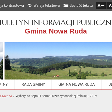
ja kontrastowa
Wersja tekstowa
Gęstość tekstu
Przejdź do głównego menu
Przejdź do mapy serwisu
Przejdź do treści
zresetuj
zmniejsz czcionkę
IULETYN INFORMACJI PUBLICZN
Gmina Nowa Ruda
MINY
RADA GMINY
GMINA NOWA RUDA
J
wszechne
Wybory do Sejmu i Senatu Rzeczypospolitej Polskiej - 2019