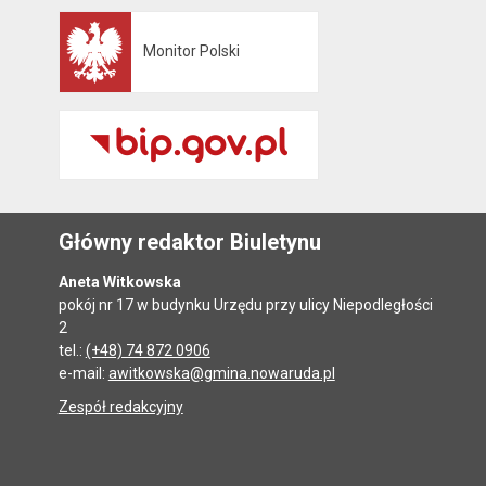
Monitor Polski
Otwiera się w nowej karcie
Główny redaktor Biuletynu
Aneta Witkowska
pokój nr 17 w budynku Urzędu przy ulicy Niepodległości
2
tel.:
(+48) 74 872 0906
e-mail:
awitkowska@gmina.nowaruda.pl
Zespół redakcyjny