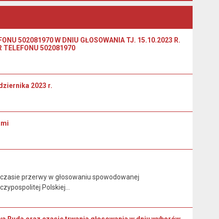
NU 502081970 W DNIU GŁOSOWANIA TJ. 15.10.2023 R.
R TELEFONU 502081970
iernika 2023 r.
ami
w czasie przerwy w głosowaniu spowodowanej
zypospolitej Polskiej…
a Ruda oraz czasie trwania głosowania w dniu wyborów