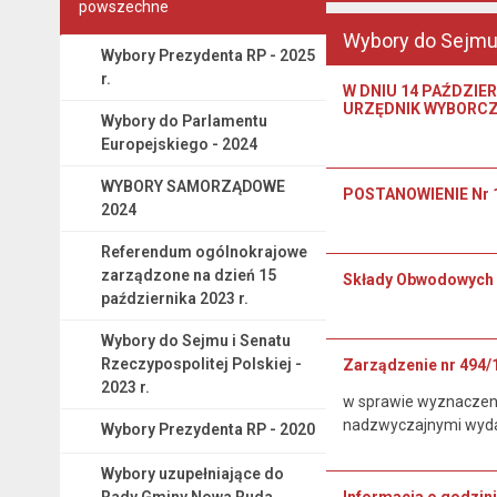
powszechne
Wybory do Sejmu 
Wybory Prezydenta RP - 2025
r.
W DNIU 14 PAŹDZIER
URZĘDNIK WYBORCZY
Wybory do Parlamentu
Europejskiego - 2024
WYBORY SAMORZĄDOWE
POSTANOWIENIE Nr 1
2024
Referendum ogólnokrajowe
zarządzone na dzień 15
Składy Obwodowych K
października 2023 r.
Wybory do Sejmu i Senatu
Rzeczypospolitej Polskiej -
Zarządzenie nr 494/
2023 r.
w sprawie wyznaczeni
nadzwyczajnymi wydar
Wybory Prezydenta RP - 2020
Wybory uzupełniające do
Rady Gminy Nowa Ruda
Informacja o godzin