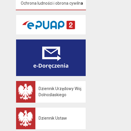
Ochrona ludności i obrona cywilna
Dziennik Urzędowy Woj.
Otwiera się w nowej karcie
Dolnoślaskiego
Dziennik Ustaw
Otwiera się w nowej karcie