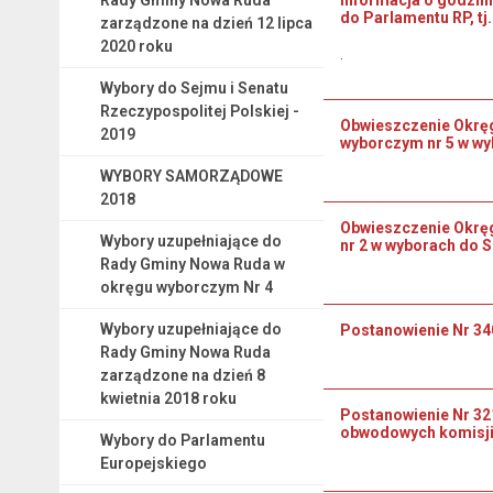
do Parlamentu RP, tj
zarządzone na dzień 12 lipca
2020 roku
.
Wybory do Sejmu i Senatu
Rzeczypospolitej Polskiej -
Obwieszczenie Okręgo
2019
wyborczym nr 5 w wy
WYBORY SAMORZĄDOWE
2018
Obwieszczenie Okręg
Wybory uzupełniające do
nr 2 w wyborach do 
Rady Gminy Nowa Ruda w
okręgu wyborczym Nr 4
Wybory uzupełniające do
Postanowienie Nr 34
Rady Gminy Nowa Ruda
zarządzone na dzień 8
kwietnia 2018 roku
Postanowienie Nr 32
obwodowych komisji 
Wybory do Parlamentu
Europejskiego