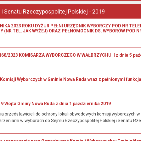
i Senatu Rzeczypospolitej Polskiej - 2019
NIKA 2023 ROKU DYŻUR PEŁNI URZĘDNIK WYBORCZY POD NR TELEFO
 (NR TEL. JAK WYŻEJ) ORAZ PEŁNOMOCNIK DS. WYBORÓW POD N
68/2023 KOMISARZA WYBORCZEGO W WAŁBRZYCHU II z dnia 5 paźdz
omisji Wyborczych w Gminie Nowa Ruda wraz z pełnionymi funkcj
19 Wójta Gminy Nowa Ruda z dnia 1 października 2019
a przedstawicieli do ochrony lokali obwodowych komisji wyborczych 
zeniami w wyborach do Sejmu Rzeczypospolitej Polskiej i Senatu Rzec
ie rozpoczęcia prac Obwodowych Komisji Wyborczych w Gminie Now