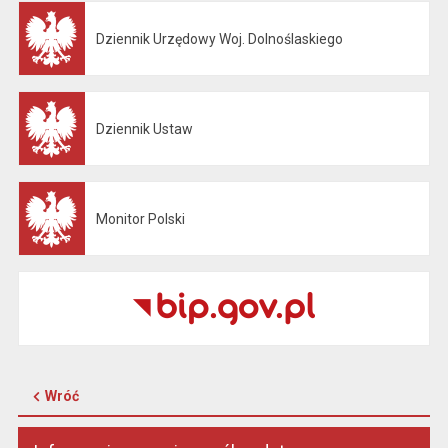
Dziennik Urzędowy Woj. Dolnoślaskiego
Otwiera się w nowej karcie
Dziennik Ustaw
Otwiera się w nowej karcie
Monitor Polski
Otwiera się w nowej karcie
Wróć