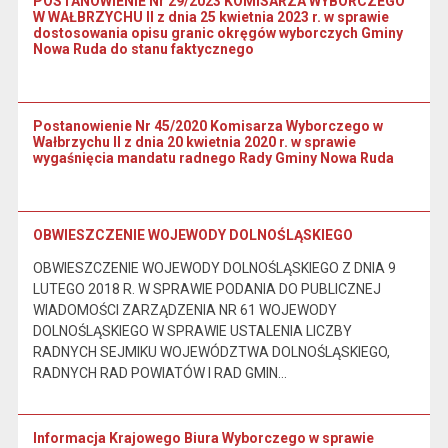
POSTANOWIENIE Nr 29/2023 KOMISARZA WYBORCZEGO
W WAŁBRZYCHU II z dnia 25 kwietnia 2023 r. w sprawie
dostosowania opisu granic okręgów wyborczych Gminy
Nowa Ruda do stanu faktycznego
Postanowienie Nr 45/2020 Komisarza Wyborczego w
Wałbrzychu II z dnia 20 kwietnia 2020 r. w sprawie
wygaśnięcia mandatu radnego Rady Gminy Nowa Ruda
OBWIESZCZENIE WOJEWODY DOLNOŚLĄSKIEGO
OBWIESZCZENIE WOJEWODY DOLNOŚLĄSKIEGO Z DNIA 9
LUTEGO 2018 R. W SPRAWIE PODANIA DO PUBLICZNEJ
WIADOMOŚCI ZARZĄDZENIA NR 61 WOJEWODY
DOLNOŚLĄSKIEGO W SPRAWIE USTALENIA LICZBY
RADNYCH SEJMIKU WOJEWÓDZTWA DOLNOŚLĄSKIEGO,
RADNYCH RAD POWIATÓW I RAD GMIN…
Informacja Krajowego Biura Wyborczego w sprawie