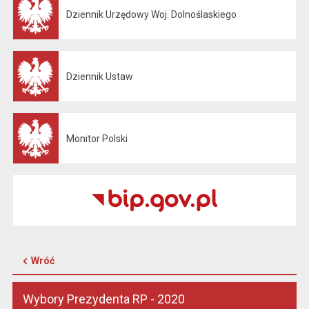
Dziennik Urzędowy Woj. Dolnoślaskiego
Otwiera się w nowej karcie
Dziennik Ustaw
Otwiera się w nowej karcie
Monitor Polski
Otwiera się w nowej karcie
Wróć
Wybory Prezydenta RP - 2020