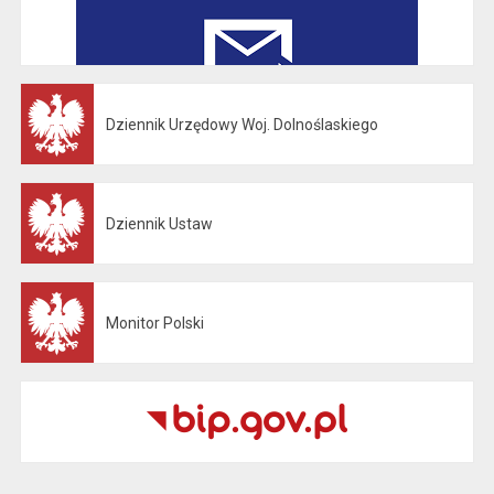
Dziennik Urzędowy Woj. Dolnoślaskiego
Otwiera się w nowej karcie
Dziennik Ustaw
Otwiera się w nowej karcie
Monitor Polski
Otwiera się w nowej karcie