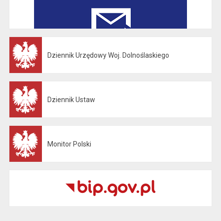
Dziennik Urzędowy Woj. Dolnoślaskiego
Otwiera się w nowej karcie
Dziennik Ustaw
Otwiera się w nowej karcie
Monitor Polski
Otwiera się w nowej karcie