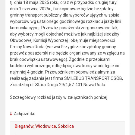
tj. dnia 18 maja 2025 roku, oraz w przypadku drugiej tury
dnia 1 czerwca 2025r., funkcjonować będzie bezpłatny
gminny transport publiczny dla wyborców ujętych w spisie
wyborców wg ustalonego godzinowego rozkładu jazdy linii
komunikacyjnej. Przewóz pasażerski zorganizowano tak,
aby wyborcy mogli dojechać możliwe jak najbliżej siedziby
Obwodowej Komisji Wyborczej i obejmuje miejscowości
Gminy Nowa Ruda (we wsi Przygórze bezpłatny gminny
przewóz pasażerski nie będzie organizowany ze względu na
brak obowiązku ustawowego). Zgodnie z przepisami
kodeksu wyborczego, odbędą się dwa kursy w odstępie co
najmniej 4 godzin. Przewoźnikiem odpowiedzialnym za
realizację zadania jest firma SMILEBUS TRANSPORT OSÓB,
z siedzibą ul. Stara Droga 29/1,57-401 Nowa Ruda
Szczegółowy rozkład jazdy w załącznikach poniżej
Załączniki:
Bieganów, Włodowice, Sokolica
. Rozmiar pliku: 15 kB
. Plik w formacie: docx