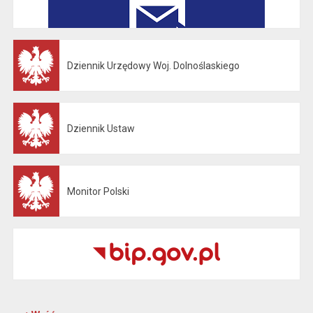
Dziennik Urzędowy Woj. Dolnoślaskiego
Otwiera się w nowej karcie
Dziennik Ustaw
Otwiera się w nowej karcie
Monitor Polski
Otwiera się w nowej karcie