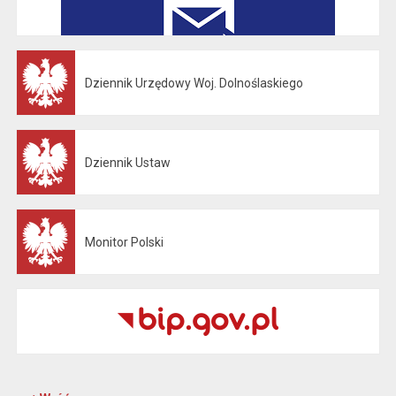
Dziennik Urzędowy Woj. Dolnoślaskiego
Otwiera się w nowej karcie
Dziennik Ustaw
Otwiera się w nowej karcie
Monitor Polski
Otwiera się w nowej karcie