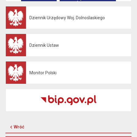
Dziennik Urzędowy Woj. Dolnoślaskiego
Otwiera się w nowej karcie
Dziennik Ustaw
Otwiera się w nowej karcie
Monitor Polski
Otwiera się w nowej karcie
Wróć