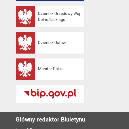
Dziennik Urzędowy Woj.
Otwiera się w nowej karcie
Dolnoślaskiego
Dziennik Ustaw
Otwiera się w nowej karcie
Monitor Polski
Otwiera się w nowej karcie
Główny redaktor Biuletynu