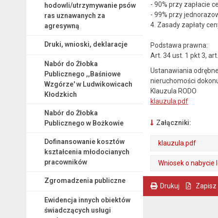
- 90% przy zapłacie 
hodowli/utrzymywanie psów
- 99% przy jednorazo
ras uznawanych za
4. Zasady zapłaty cen
agresywną
Druki, wnioski, deklaracje
Podstawa prawna:
Art. 34 ust. 1 pkt 3, 
Nabór do Żłobka
Ustanawiania odrębne
Publicznego ,,Baśniowe
nieruchomości dokonuje
Wzgórze' w Ludwikowicach
Klauzula RODO
Kłodzkich
klauzula.pdf
Nabór do Żłobka
Załączniki:
Publicznego w Bożkowie
Dofinansowanie kosztów
klauzula.pdf
kształcenia młodocianych
. Plik w formacie: pdf
. Otwiera się w nowej karcie.
pracowników
Wniosek o nabycie 
. Plik w formacie: doc
Zgromadzenia publiczne
Drukuj
Zapisz
. Ta sama treść dostępna jest na bieżącej stronie
Ewidencja innych obiektów
świadczących usługi