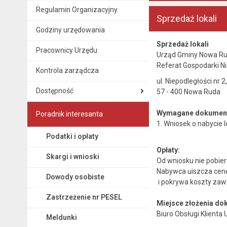
Regulamin Organizacyjny
Sprzedaż lokali
Godziny urzędowania
Sprzedaż lokali
Pracownicy Urzędu
Urząd Gminy Nowa R
Referat Gospodarki Ni
Kontrola zarządcza
ul. Niepodległości nr 2
Dostępność
57 - 400 Nowa Ruda
Wymagane dokument
Poradnik interesanta
1. Wniosek o nabycie 
Podatki i opłaty
Opłaty:
Skargi i wnioski
Od wniosku nie pobier
Nabywca uiszcza cenę
Dowody osobiste
i pokrywa koszty zaw
Zastrzeżenie nr PESEL
Miejsce złożenia d
Biuro Obsługi Klienta 
Meldunki