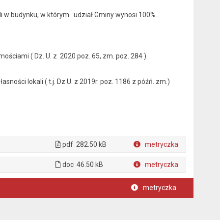
li w budynku, w którym udział Gminy wynosi 100%.
omościami ( Dz. U. z 2020 poz. 65, zm. poz. 284 ).
ości lokali ( t.j. Dz.U. z 2019r. poz. 1186 z późń. zm.)
pdf
282.50 kB
metryczka
Plik w formacie
doc
46.50 kB
metryczka
Plik w formacie
metryczka