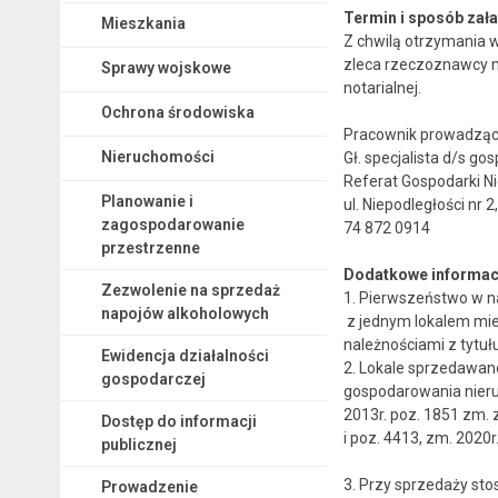
Termin i sposób zała
Mieszkania
Z chwilą otrzymania 
zleca rzeczoznawcy m
Sprawy wojskowe
notarialnej.
Ochrona środowiska
Pracownik prowadząc
Nieruchomości
Gł. specjalista d/s 
Referat Gospodarki N
Planowanie i
ul. Niepodległości nr 2,
zagospodarowanie
74 872 0914
przestrzenne
Dodatkowe informac
Zezwolenie na sprzedaż
1. Pierwszeństwo w n
napojów alkoholowych
z jednym lokalem mie
należnościami z tytuł
Ewidencja działalności
2. Lokale sprzedawan
gospodarczej
gospodarowania nier
2013r. poz. 1851 zm. z
Dostęp do informacji
i poz. 4413, zm. 2020r.
publicznej
3. Przy sprzedaży sto
Prowadzenie