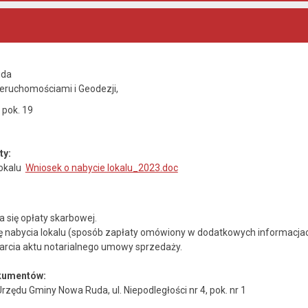
uda
eruchomościami i Geodezji,
, pok. 19
y:
lokalu
Wniosek o nabycie lokalu_2023.doc
a się opłaty skarbowej.
 nabycia lokalu (sposób zapłaty omówiony w dodatkowych informacjac
arcia aktu notarialnego umowy sprzedaży.
okumentów:
Urzędu Gminy Nowa Ruda, ul. Niepodległości nr 4, pok. nr 1