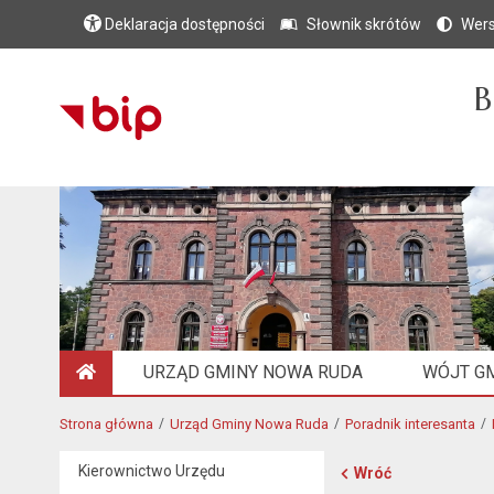
Deklaracja dostępności
Słownik skrótów
Wers
B
URZĄD GMINY NOWA RUDA
WÓJT G
STRONA GŁÓWNA
Strona główna
Urząd Gminy Nowa Ruda
Poradnik interesanta
Kierownictwo Urzędu
Wróć