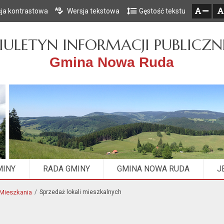
ja kontrastowa
Wersja tekstowa
Gęstość tekstu
Przejdź do głównego menu
Przejdź do mapy serwisu
Przejdź do treści
zresetuj
zmniejsz czcionkę
IULETYN INFORMACJI PUBLICZN
Gmina Nowa Ruda
MINY
RADA GMINY
GMINA NOWA RUDA
J
Mieszkania
Sprzedaż lokali mieszkalnych