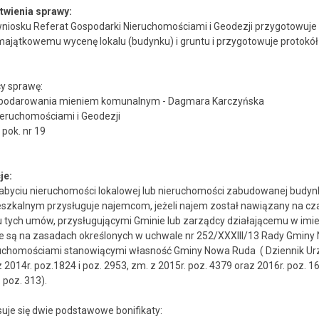
twienia sprawy:
wniosku Referat Gospodarki Nieruchomościami i Geodezji przygotowuje 
ajątkowemu wycenę lokalu (budynku) i gruntu i przygotowuje protokół
y sprawę:
gospodarowania mieniem komunalnym - Dagmara Karczyńska
ieruchomościami i Geodezji
 pok. nr 19
je:
abyciu nieruchomości lokalowej lub nieruchomości zabudowanej budy
szkalnym przysługuje najemcom, jeżeli najem został nawiązany na cza
u tych umów, przysługującymi Gminie lub zarządcy działającemu w imie
e są na zasadach określonych w uchwale nr 252/XXXIII/13 Rady Gminy 
uchomościami stanowiącymi własność Gminy Nowa Ruda ( Dziennik Ur
 2014r. poz.1824 i poz. 2953, zm. z 2015r. poz. 4379 oraz 2016r. poz. 1
 poz. 313).
suje się dwie podstawowe bonifikaty: