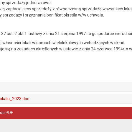
ceny sprzedaży jednorazowo;
wej zapłacie ceny sprzedaży z równoczesną sprzedażą wszystkich loka
y sprzedaży i przyznania bonifikat określa w/w uchwała.
art. 37 ust. 2 pkt 1 ustawy z dnia 21 sierpnia 1997r. o gospodarce nieruch
j własności lokali w domach wielolokalowych wchodzących w skład
 się na zasadach określonych w ustawie z dnia 24 czerwca 1994r. o własn
lokalu_2023.doc
 do PDF