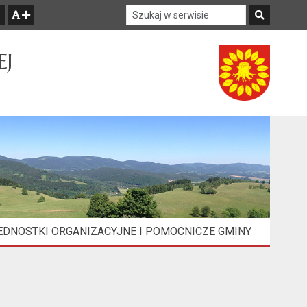
Szukaj w serwisie
Szukaj
zwiększ czcionkę
EJ
EDNOSTKI ORGANIZACYJNE I POMOCNICZE GMINY