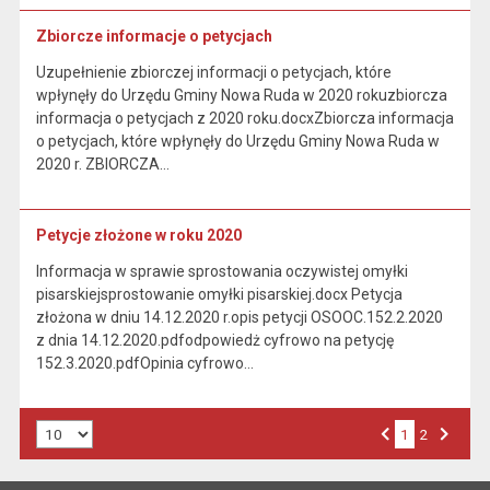
Zbiorcze informacje o petycjach
Uzupełnienie zbiorczej informacji o petycjach, które
wpłynęły do Urzędu Gminy Nowa Ruda w 2020 rokuzbiorcza
informacja o petycjach z 2020 roku.docxZbiorcza informacja
o petycjach, które wpłynęły do Urzędu Gminy Nowa Ruda w
2020 r. ZBIORCZA…
Petycje złożone w roku 2020
Informacja w sprawie sprostowania oczywistej omyłki
pisarskiejsprostowanie omyłki pisarskiej.docx Petycja
złożona w dniu 14.12.2020 r.opis petycji OSOOC.152.2.2020
z dnia 14.12.2020.pdfodpowiedż cyfrowo na petycję
152.3.2020.pdfOpinia cyfrowo…
Liczba art. na stronie:
1
Przejdź do strony numer
2
Strona numer
Poprzednia strona
Następna strona