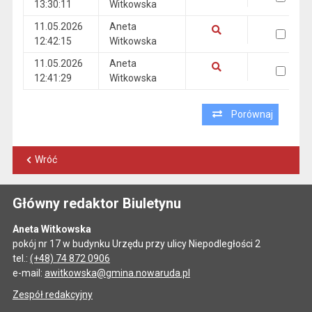
13:30:11
Witkowska
Pokaż podgląd wersji z dnia 12.05.2026 13:30:11
11.05.2026
Aneta
wersja 11.05.2026 12:42:15
12:42:15
Witkowska
Pokaż podgląd wersji z dnia 11.05.2026 12:42:15
11.05.2026
Aneta
wersja 11.05.2026 12:41:29
12:41:29
Witkowska
Pokaż podgląd wersji z dnia 11.05.2026 12:41:29
Porównaj
Wróć
Główny redaktor Biuletynu
Aneta Witkowska
pokój nr 17 w budynku Urzędu przy ulicy Niepodległości 2
tel.:
(+48) 74 872 0906
e-mail:
awitkowska@gmina.nowaruda.pl
Zespół redakcyjny