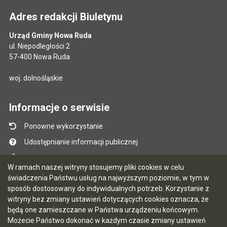
Adres redakcji Biuletynu
Urząd Gminy Nowa Ruda
ul. Niepodległości 2
57-400 Nowa Ruda
woj. dolnośląskie
Informacje o serwisie
Ponowne wykorzystanie
Udostępnianie informacji publicznej
Mapa serwisu
W ramach naszej witryny stosujemy pliki cookies w celu
Instrukcja obsługi
świadczenia Państwu usług na najwyższym poziomie, w tym w
sposób dostosowany do indywidualnych potrzeb. Korzystanie z
Statystyki oglądalności
witryny bez zmiany ustawień dotyczących cookies oznacza, że
Ostatnio dodane
będą one zamieszczane w Państwa urządzeniu końcowym.
Możecie Państwo dokonać w każdym czasie zmiany ustawień
Ostatnia aktualizacja BIP: 07.08.2026 12:02