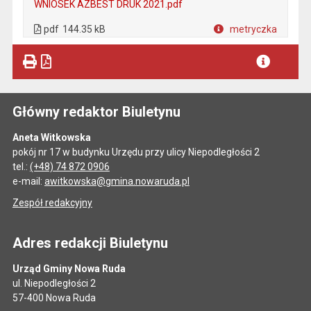
WNIOSEK AZBEST DRUK 2021.pdf
. Plik w formacie: pdf
. Otwiera się w nowej karcie.
pdf
144.35 kB
metryczka
Plik w formacie
Główny redaktor Biuletynu
Aneta Witkowska
pokój nr 17 w budynku Urzędu przy ulicy Niepodległości 2
tel.:
(+48) 74 872 0906
e-mail:
awitkowska@gmina.nowaruda.pl
Zespół redakcyjny
Adres redakcji Biuletynu
Urząd Gminy Nowa Ruda
ul. Niepodległości 2
57-400 Nowa Ruda