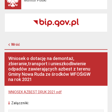
Monitor Polski
Otwiera się w nowej karcie
Wróć
Wniosek o dotację na demontaż,
zbieranie,transport i unieszkodliwienie
odpadów zawierających azbest z terenu
Gminy Nowa Ruda ze środków WFOŚiGW
na rok 2021
WNIOSEK AZBEST DRUK 2021.pdf
Załączniki: