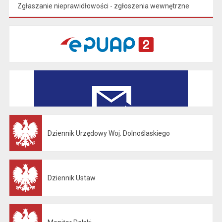
Zgłaszanie nieprawidłowości - zgłoszenia wewnętrzne
Dziennik Urzędowy Woj. Dolnoślaskiego
Otwiera się w nowej karcie
Dziennik Ustaw
Otwiera się w nowej karcie