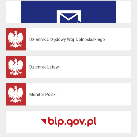
Dziennik Urzędowy Woj. Dolnoślaskiego
Otwiera się w nowej karcie
Dziennik Ustaw
Otwiera się w nowej karcie
Monitor Polski
Otwiera się w nowej karcie