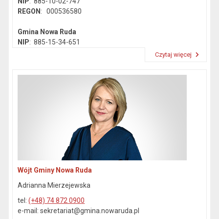
NIP
: 885-10-02-747
REGON
: 000536580
Gmina Nowa Ruda
NIP
: 885-15-34-651
REGON
: 890718142
Czytaj więcej
Przeczytaj artykuł "Dane kontaktowe"
Wójt Gminy Nowa Ruda
Adrianna Mierzejewska
tel:
(+48) 74 872 0900
e-mail: sekretariat@gmina.nowaruda.pl