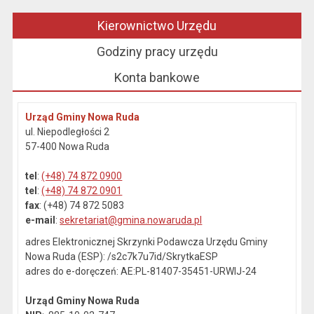
Kierownictwo Urzędu
Godziny pracy urzędu
Konta bankowe
Urząd Gminy Nowa Ruda
ul. Niepodległości 2
57-400 Nowa Ruda
tel
:
(+48) 74 872 0900
tel
:
(+48) 74 872 0901
fax
: (+48) 74 872 5083
e-mail
:
sekretariat@gmina.nowaruda.pl
adres Elektronicznej Skrzynki Podawcza Urzędu Gminy
Nowa Ruda (ESP): /s2c7k7u7id/SkrytkaESP
adres do e-doręczeń: AE:PL-81407-35451-URWIJ-24
Urząd Gminy Nowa Ruda