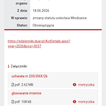
organu:
Z dnia:
18.06.2026
W sprawie:
zmiany statutu sołectwa Włodowice
Status:
Obowiązująca
https://edzienniki.duw.pl/ActDetails.aspx?
year=2026&poz=3037
Załączniki:
uchwała nr 233/XXX/26
. Plik w formacie: pdf
. Rozmiar pliku: 2.62 MB
. Otwiera się w nowej karcie.
pdf
2.62 MB
metryczka
Plik w formacie
glosowanie imienne
. Plik w formacie: pdf
. Rozmiar pliku: 108 kB
. Otwiera się w nowej karcie.
pdf
108 kB
metryczka
Plik w formacie