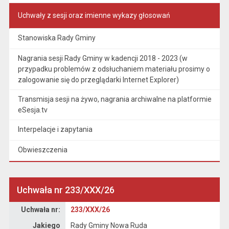
Uchwały z sesji oraz imienne wykazy głosowań
Stanowiska Rady Gminy
Nagrania sesji Rady Gminy w kadencji 2018 - 2023 (w
przypadku problemów z odsłuchaniem materiału prosimy o
zalogowanie się do przeglądarki Internet Explorer)
Transmisja sesji na żywo, nagrania archiwalne na platformie
eSesja.tv
Interpelacje i zapytania
Obwieszczenia
Uchwała nr 233/XXX/26
Dane uchwały nr 233/XXX/26
Uchwała nr:
233/XXX/26
Jakiego
Rady Gminy Nowa Ruda