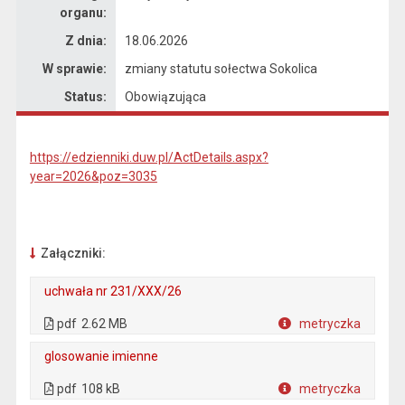
organu:
Z dnia:
18.06.2026
W sprawie:
zmiany statutu sołectwa Sokolica
Status:
Obowiązująca
https://edzienniki.duw.pl/ActDetails.aspx?
year=2026&poz=3035
Załączniki:
uchwała nr 231/XXX/26
. Plik w formacie: pdf
. Rozmiar pliku: 2.62 MB
. Otwiera się w nowej karcie.
pdf
2.62 MB
metryczka
Plik w formacie
glosowanie imienne
. Plik w formacie: pdf
. Rozmiar pliku: 108 kB
. Otwiera się w nowej karcie.
pdf
108 kB
metryczka
Plik w formacie