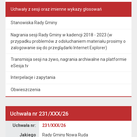
Uchwały z sesji oraz imienne wykazy głosowań
Stanowiska Rady Gminy
Nagrania sesji Rady Gminy w kadencji 2018 - 2023 (w
przypadku problemów z odsłuchaniem materiału prosimy o
zalogowanie się do przeglądarki Internet Explorer)
Transmisja sesji na żywo, nagrania archiwalne na platformie
eSesja.tv
Interpelacje i zapytania
Obwieszczenia
Uchwała nr 231/XXX/26
Dane uchwały nr 231/XXX/26
Uchwała nr:
231/XXX/26
Jakiego
Rady Gminy Nowa Ruda