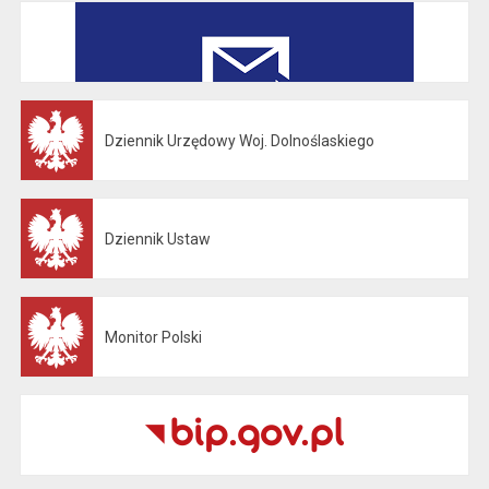
Dziennik Urzędowy Woj. Dolnoślaskiego
Otwiera się w nowej karcie
Dziennik Ustaw
Otwiera się w nowej karcie
Monitor Polski
Otwiera się w nowej karcie