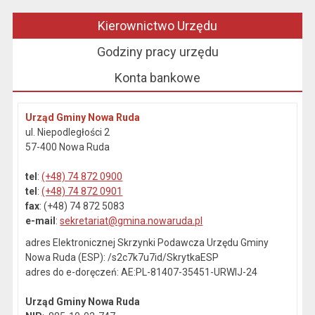
Kierownictwo Urzędu
Godziny pracy urzędu
Konta bankowe
Urząd Gminy Nowa Ruda
ul. Niepodległości 2
57-400 Nowa Ruda
tel
:
(+48) 74 872 0900
tel
:
(+48) 74 872 0901
fax
: (+48) 74 872 5083
e-mail
:
sekretariat@gmina.nowaruda.pl
adres Elektronicznej Skrzynki Podawcza Urzędu Gminy
Nowa Ruda (ESP): /s2c7k7u7id/SkrytkaESP
adres do e-doręczeń: AE:PL-81407-35451-URWIJ-24
Urząd Gminy Nowa Ruda