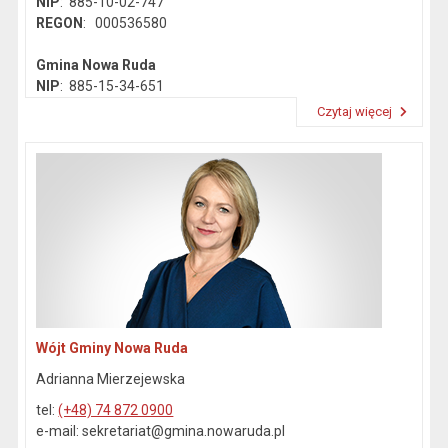
NIP
: 885-10-02-747
REGON
: 000536580
Gmina Nowa Ruda
NIP
: 885-15-34-651
REGON
: 890718142
Czytaj więcej
Przeczytaj artykuł "Dane kontaktowe"
Wójt Gminy Nowa Ruda
Adrianna Mierzejewska
tel:
(+48) 74 872 0900
e-mail: sekretariat@gmina.nowaruda.pl