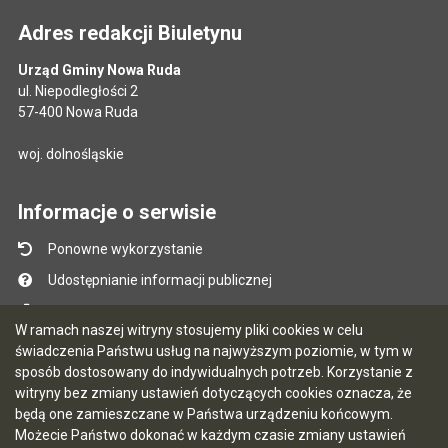
Adres redakcji Biuletynu
Urząd Gminy Nowa Ruda
ul. Niepodległości 2
57-400 Nowa Ruda
woj. dolnośląskie
Informacje o serwisie
Ponowne wykorzystanie
Udostępnianie informacji publicznej
Mapa serwisu
W ramach naszej witryny stosujemy pliki cookies w celu
Instrukcja obsługi
świadczenia Państwu usług na najwyższym poziomie, w tym w
sposób dostosowany do indywidualnych potrzeb. Korzystanie z
Statystyki oglądalności
witryny bez zmiany ustawień dotyczących cookies oznacza, że
Ostatnio dodane
będą one zamieszczane w Państwa urządzeniu końcowym.
Możecie Państwo dokonać w każdym czasie zmiany ustawień
Ostatnia aktualizacja BIP: 06.08.2026 13:18