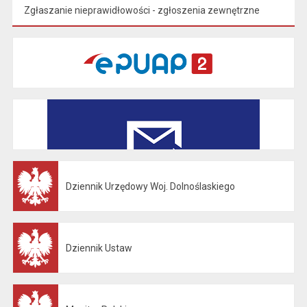
Zgłaszanie nieprawidłowości - zgłoszenia zewnętrzne
Dziennik Urzędowy Woj. Dolnoślaskiego
Otwiera się w nowej karcie
Dziennik Ustaw
Otwiera się w nowej karcie