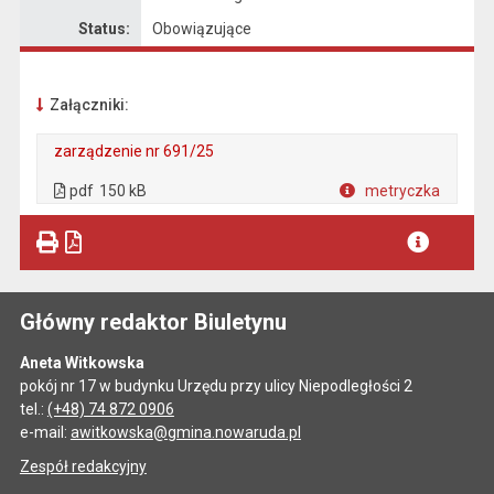
Status:
Obowiązujące
Załączniki:
zarządzenie nr 691/25
. Plik w formacie: pdf
. Rozmiar pliku: 150 kB
. Otwiera się w nowej karcie.
pdf
150 kB
metryczka
Plik w formacie
Główny redaktor Biuletynu
Aneta Witkowska
pokój nr 17 w budynku Urzędu przy ulicy Niepodległości 2
tel.:
(+48) 74 872 0906
e-mail:
awitkowska@gmina.nowaruda.pl
Zespół redakcyjny