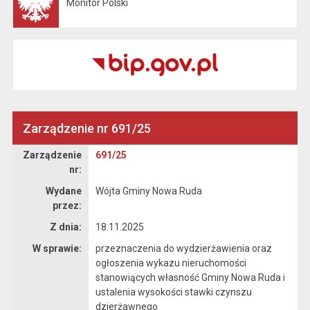
Monitor Polski
Otwiera się w nowej karcie
Zarządzenie nr 691/25
Zarządzenie
Zarządzenie
691/25
nr:
Wydane
Wójta Gminy Nowa Ruda
przez:
Z dnia:
18.11.2025
W sprawie:
przeznaczenia do wydzierżawienia oraz
ogłoszenia wykazu nieruchomości
stanowiących własność Gminy Nowa Ruda i
ustalenia wysokości stawki czynszu
dzierżawnego