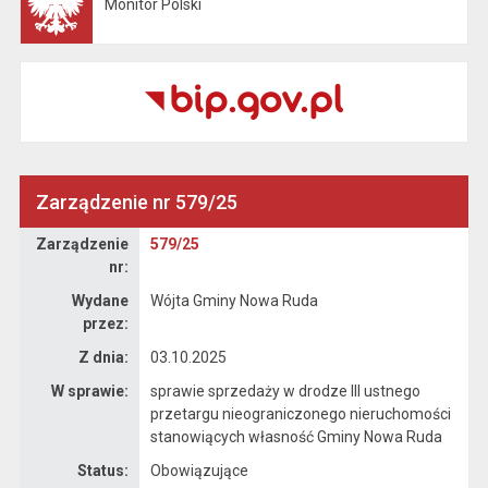
Monitor Polski
Otwiera się w nowej karcie
Zarządzenie nr 579/25
Zarządzenie
Zarządzenie
579/25
nr:
Wydane
Wójta Gminy Nowa Ruda
przez:
Z dnia:
03.10.2025
W sprawie:
sprawie sprzedaży w drodze III ustnego
przetargu nieograniczonego nieruchomości
stanowiących własność Gminy Nowa Ruda
Status:
Obowiązujące