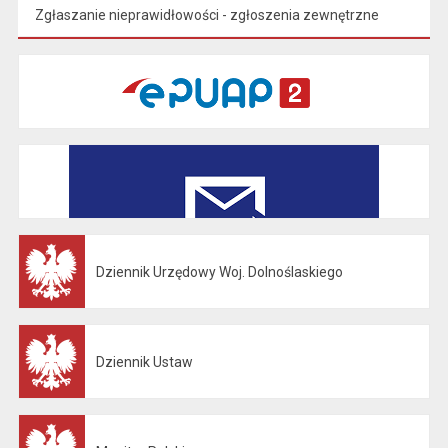
Zgłaszanie nieprawidłowości - zgłoszenia zewnętrzne
Dziennik Urzędowy Woj. Dolnoślaskiego
Otwiera się w nowej karcie
Dziennik Ustaw
Otwiera się w nowej karcie