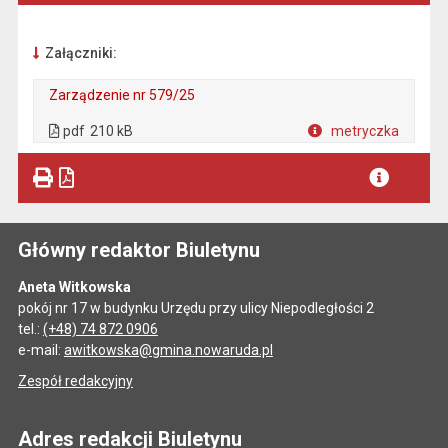
Załączniki:
Zarządzenie nr 579/25
. Plik w formacie: pdf
. Rozmiar pliku: 210 kB
. Otwiera się w nowej karcie.
pdf
210 kB
metryczka
Plik w formacie
Główny redaktor Biuletynu
Aneta Witkowska
pokój nr 17 w budynku Urzędu przy ulicy Niepodległości 2
tel.:
(+48) 74 872 0906
e-mail:
awitkowska@gmina.nowaruda.pl
Zespół redakcyjny
Adres redakcji Biuletynu