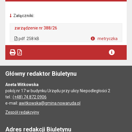
Załączniki:
zarządzenie nr 388/26
. Plik w formacie: pdf
. Rozmiar pliku: 258 kB
. Otwiera się w nowej karcie.
pdf
258 kB
metryczka
Plik w formacie
Główny redaktor Biuletynu
Aneta Witkowska
pokój nr 17 w budynku Urzędu przy ulicy Niepodległości 2
tel.:
(+48) 74 872 0906
e-mail:
awitkowska@gmina.nowaruda.pl
Zespół redakcyjny
Adres redakcji Biuletynu