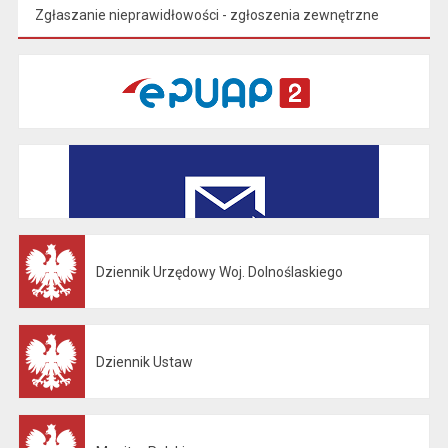
Zgłaszanie nieprawidłowości - zgłoszenia zewnętrzne
Dziennik Urzędowy Woj. Dolnoślaskiego
Otwiera się w nowej karcie
Dziennik Ustaw
Otwiera się w nowej karcie