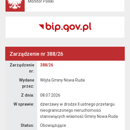
Monitor Polski
Otwiera się w nowej karcie
Zarządzenie nr 388/26
Zarządzenie
Zarządzenie
388/26
nr:
Wydane
Wójta Gminy Nowa Ruda
przez:
Z dnia:
08.07.2026
W sprawie:
dzierżawy w drodze II ustnego przetargu
nieograniczonego nieruchomości
stanowiących własność Gminy Nowa Ruda
Status:
Obowiązujące