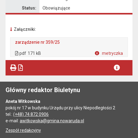
Status:
Obowiązujące
Załączniki:
zarządzenie nr 359/25
. Plik w formacie: pdf
. Rozmiar pliku: 171 kB
. Otwiera się w nowej karcie.
pdf
171 kB
metryczka
Plik w formacie
Główny redaktor Biuletynu
Aneta Witkowska
pokój nr 17 w budynku Urzędu przy ulicy Niepodległości 2
tel.:
(+48) 74 872 0906
e-mail:
awitkowska@gmina.nowaruda.pl
Zespół redakcyjny