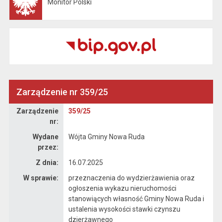
Monitor Polski
Otwiera się w nowej karcie
Zarządzenie nr 359/25
Zarządzenie
Zarządzenie
359/25
nr:
Wydane
Wójta Gminy Nowa Ruda
przez:
Z dnia:
16.07.2025
W sprawie:
przeznaczenia do wydzierżawienia oraz
ogłoszenia wykazu nieruchomości
stanowiących własność Gminy Nowa Ruda i
ustalenia wysokości stawki czynszu
dzierżawnego