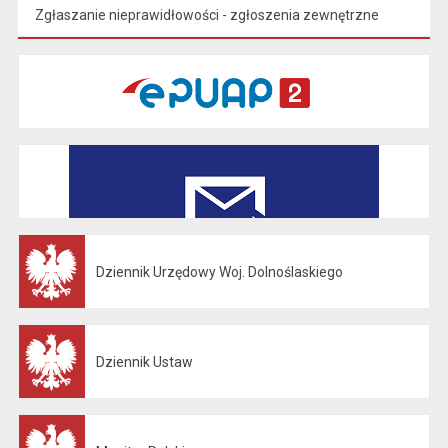
Zgłaszanie nieprawidłowości - zgłoszenia zewnętrzne
Dziennik Urzędowy Woj. Dolnoślaskiego
Otwiera się w nowej karcie
Dziennik Ustaw
Otwiera się w nowej karcie