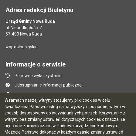
Adres redakcji Biuletynu
Urząd Gminy Nowa Ruda
ul. Niepodległości 2
57-400 Nowa Ruda
woj. dolnośląskie
Informacje o serwisie
Ponowne wykorzystanie
Udostępnianie informacji publicznej
Mapa serwisu
W ramach naszej witryny stosujemy pliki cookies w celu
Instrukcja obsługi
świadczenia Państwu usług na najwyższym poziomie, w tym w
sposób dostosowany do indywidualnych potrzeb. Korzystanie z
Statystyki oglądalności
witryny bez zmiany ustawień dotyczących cookies oznacza, że
Ostatnio dodane
będą one zamieszczane w Państwa urządzeniu końcowym.
Możecie Państwo dokonać w każdym czasie zmiany ustawień
Ostatnia aktualizacja BIP: 05.08.2026 13:07