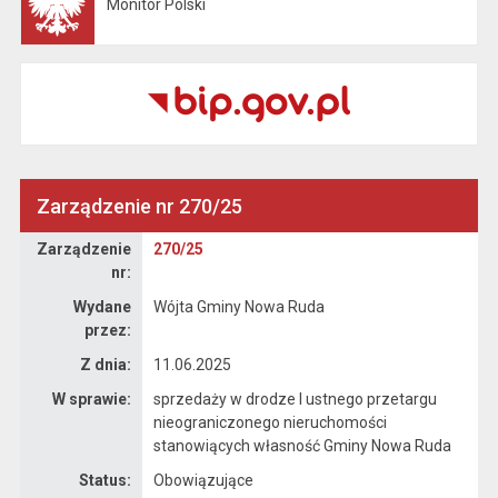
Monitor Polski
Otwiera się w nowej karcie
Zarządzenie nr 270/25
Zarządzenie
Zarządzenie
270/25
nr:
Wydane
Wójta Gminy Nowa Ruda
przez:
Z dnia:
11.06.2025
W sprawie:
sprzedaży w drodze I ustnego przetargu
nieograniczonego nieruchomości
stanowiących własność Gminy Nowa Ruda
Status:
Obowiązujące