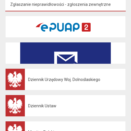
Zgłaszanie nieprawidłowości - zgłoszenia zewnętrzne
Dziennik Urzędowy Woj. Dolnoślaskiego
Otwiera się w nowej karcie
Dziennik Ustaw
Otwiera się w nowej karcie