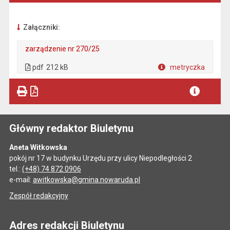
Załączniki:
zarządzenie nr 270/25
. Plik w formacie: pdf
. Rozmiar pliku: 212 kB
. Otwiera się w nowej karcie.
pdf
212 kB
metryczka
Plik w formacie
Główny redaktor Biuletynu
Aneta Witkowska
pokój nr 17 w budynku Urzędu przy ulicy Niepodległości 2
tel.:
(+48) 74 872 0906
e-mail:
awitkowska@gmina.nowaruda.pl
Zespół redakcyjny
Adres redakcji Biuletynu