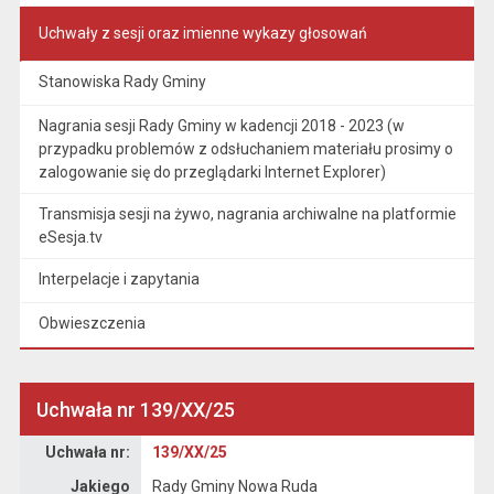
Uchwały z sesji oraz imienne wykazy głosowań
Stanowiska Rady Gminy
Nagrania sesji Rady Gminy w kadencji 2018 - 2023 (w
przypadku problemów z odsłuchaniem materiału prosimy o
zalogowanie się do przeglądarki Internet Explorer)
Transmisja sesji na żywo, nagrania archiwalne na platformie
eSesja.tv
Interpelacje i zapytania
Obwieszczenia
Uchwała nr 139/XX/25
Dane uchwały nr 139/XX/25
Uchwała nr:
139/XX/25
Jakiego
Rady Gminy Nowa Ruda