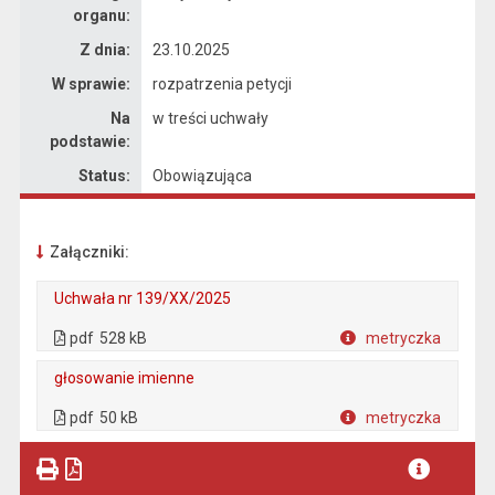
organu:
Z dnia:
23.10.2025
W sprawie:
rozpatrzenia petycji
Na
w treści uchwały
podstawie:
Status:
Obowiązująca
Załączniki:
Uchwała nr 139/XX/2025
. Plik w formacie: pdf
. Rozmiar pliku: 528 kB
. Otwiera się w nowej karcie.
pdf
528 kB
metryczka
Plik w formacie
głosowanie imienne
. Plik w formacie: pdf
. Rozmiar pliku: 50 kB
. Otwiera się w nowej karcie.
pdf
50 kB
metryczka
Plik w formacie