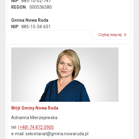
NIP
: 885-10-02-747
REGON
: 000536580
Gmina Nowa Ruda
NIP
: 885-15-34-651
REGON
: 890718142
Czytaj więcej
Przeczytaj artykuł "Dane kontaktowe"
Wójt Gminy Nowa Ruda
Adrianna Mierzejewska
tel:
(+48) 74 872 0900
e-mail: sekretariat@gmina.nowaruda.pl