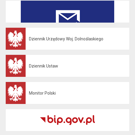
Dziennik Urzędowy Woj. Dolnoślaskiego
Otwiera się w nowej karcie
Dziennik Ustaw
Otwiera się w nowej karcie
Monitor Polski
Otwiera się w nowej karcie