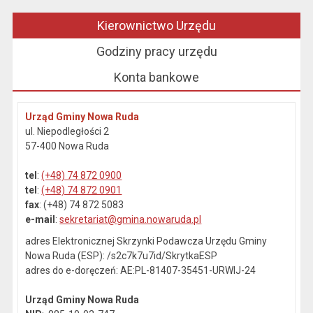
Kierownictwo Urzędu
Godziny pracy urzędu
Konta bankowe
Urząd Gminy Nowa Ruda
ul. Niepodległości 2
57-400 Nowa Ruda
tel
:
(+48) 74 872 0900
tel
:
(+48) 74 872 0901
fax
: (+48) 74 872 5083
e-mail
:
sekretariat@gmina.nowaruda.pl
adres Elektronicznej Skrzynki Podawcza Urzędu Gminy
Nowa Ruda (ESP): /s2c7k7u7id/SkrytkaESP
adres do e-doręczeń: AE:PL-81407-35451-URWIJ-24
Urząd Gminy Nowa Ruda