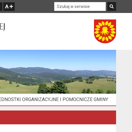
Szukaj w serwisie
Szukaj
zwiększ czcionkę
EJ
EDNOSTKI ORGANIZACYJNE I POMOCNICZE GMINY