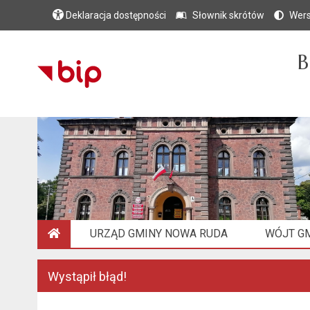
Deklaracja dostępności
Słownik skrótów
Wers
B
URZĄD GMINY NOWA RUDA
WÓJT G
STRONA GŁÓWNA
Wystąpił błąd!