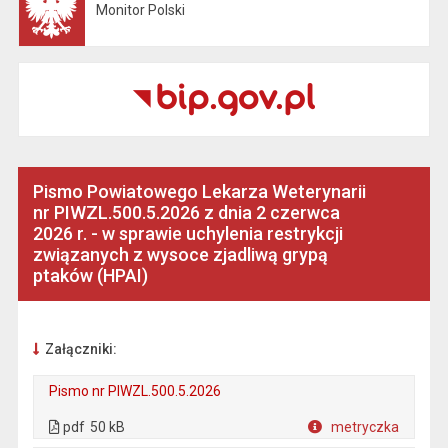
Monitor Polski
Otwiera się w nowej karcie
Pismo Powiatowego Lekarza Weterynarii
nr PIWZL.500.5.2026 z dnia 2 czerwca
2026 r. - w sprawie uchylenia restrykcji
związanych z wysoce zjadliwą grypą
ptaków (HPAI)
Załączniki:
Pismo nr PIWZL.500.5.2026
. Plik w formacie: pdf
. Rozmiar pliku: 50 kB
. Otwiera się w nowej karcie.
pdf
50 kB
metryczka
Plik w formacie