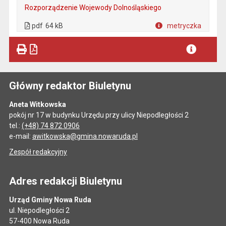
Rozporządzenie Wojewody Dolnośląskiego
. Plik w formacie: pdf
. Rozmiar pliku: 64 kB
. Otwiera się w nowej karcie.
pdf
64 kB
metryczka
Plik w formacie
Główny redaktor Biuletynu
Aneta Witkowska
pokój nr 17 w budynku Urzędu przy ulicy Niepodległości 2
tel.:
(+48) 74 872 0906
e-mail:
awitkowska@gmina.nowaruda.pl
Zespół redakcyjny
Adres redakcji Biuletynu
Urząd Gminy Nowa Ruda
ul. Niepodległości 2
57-400 Nowa Ruda