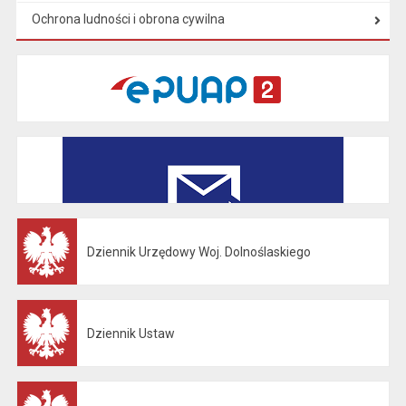
Ochrona ludności i obrona cywilna
Dziennik Urzędowy Woj. Dolnoślaskiego
Otwiera się w nowej karcie
Dziennik Ustaw
Otwiera się w nowej karcie