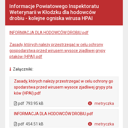
Informacje Powiatowego Inspektoratu
Weterynarii w Kłodzku dla hodowców
drobiu - kolejne ogniska wirusa HPAI
INFORMACJA DLA HODOWCÓW DROBIU.pdf
Zasady, których należy przestrzegać w celu ochrony
gospodarstwa przed wirusem wysoce zjadliwej grypy
ptaków (HPAI).pdf
Załączniki:
Zasady, których należy przestrzegać w celu ochrony go
spodarstwa przed wirusem wysoce zjadliwej grypy pta
ków (HPAI).pdf
. Plik w formacie: pdf
. Otwiera się w nowej karcie.
pdf
793.95 kB
metryczka
Plik w formacie
INFORMACJA DLA HODOWCÓW DROBIU.pdf
. Plik w formacie: pdf
. Otwiera się w nowej karcie.
pdf
454.51 kB
metryczka
Plik w formacie