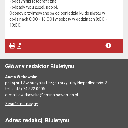
- odczynniki fotograficzne,
- odpady typu żużel, popiół.
Odpady przyjmowane są od poniedziałku do piątku w
godzinach 8:OO - 16:OO i w soboty w godzinach 8:OO -
13:OO.
Główny redaktor Biuletynu
Aneta Witkowska
pokój nr 17 w budynku Urzędu przy ulicy Niepodległości 2
tel.:
(+48) 74 872 0906
e-mail:
awitkowska@gmina.nowaruda.pl
Zespół redakcyjny
Adres redakcji Biuletynu