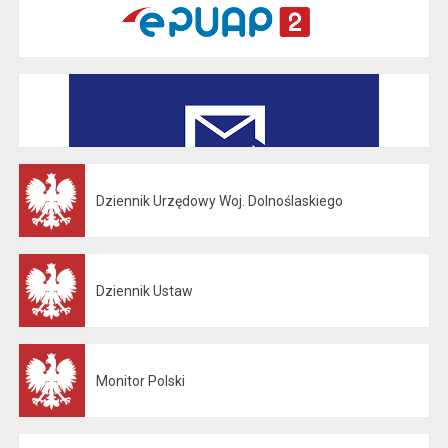
Dziennik Urzędowy Woj. Dolnoślaskiego
Otwiera się w nowej karcie
Dziennik Ustaw
Otwiera się w nowej karcie
Monitor Polski
Otwiera się w nowej karcie