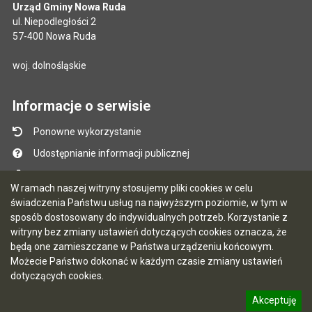
Urząd Gminy Nowa Ruda
ul. Niepodległości 2
57-400 Nowa Ruda
woj. dolnośląskie
Informacje o serwisie
Ponowne wykorzystanie
Udostępnianie informacji publicznej
Mapa serwisu
W ramach naszej witryny stosujemy pliki cookies w celu
Instrukcja obsługi
świadczenia Państwu usług na najwyższym poziomie, w tym w
sposób dostosowany do indywidualnych potrzeb. Korzystanie z
Statystyki oglądalności
witryny bez zmiany ustawień dotyczących cookies oznacza, że
Ostatnio dodane
będą one zamieszczane w Państwa urządzeniu końcowym.
Możecie Państwo dokonać w każdym czasie zmiany ustawień
Ostatnia aktualizacja BIP: 06.08.2026 13:18
dotyczących cookies.
Akceptuję
5.7.0 [88]
CMS i hosting: Logonet Sp. z o.o. w Bydgoszczy
informację o polityce prywatności