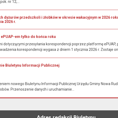
ok. nr 12,...
ch dyżurów przedszkoli i żłobków w okresie wakacyjnym w 2026 r
ia 2026 r.
 ePUAP-em tylko do końca roku
 dotyczącymi przesyłania korespondencji poprzez platformę ePUAP, p
wadzenia korespondencji wygasa z dniem 1 stycznia 2026 r. Zostaje o
ie Biuletynu Informacji Publicznej
niem nowego Biuletynu Informacji Publicznej Urzędu Gminy Nowa Ruda i
obów. Przenoszenie danych i uruchamianie...
Adres redakcji Biuletynu