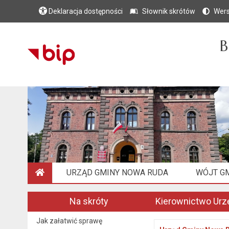
Deklaracja dostępności
Słownik skrótów
Wers
B
URZĄD GMINY NOWA RUDA
WÓJT G
STRONA GŁÓWNA
Na skróty
Kierownictwo Urz
Jak załatwić sprawę