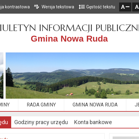
ja kontrastowa
Wersja tekstowa
Gęstość tekstu
Przejdź do głównego menu
Przejdź do mapy serwisu
Przejdź do treści
zresetuj
zmniejsz czcionkę
IULETYN INFORMACJI PUBLICZN
Gmina Nowa Ruda
MINY
RADA GMINY
GMINA NOWA RUDA
J
ędu
Godziny pracy urzędu
Konta bankowe