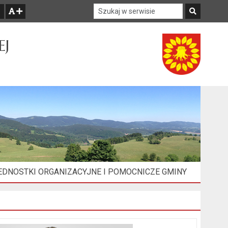
Szukaj w serwisie
Szukaj
zwiększ czcionkę
EJ
EDNOSTKI ORGANIZACYJNE I POMOCNICZE GMINY