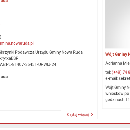
Ruda
0
1
3
gmina.nowaruda.pl
j Skrzynki Podawcza Urzędu Gminy Nowa Ruda
Wójt Gminy 
SkrytkaESP
Adrianna Mie
: AE:PL-81407-35451-URWIJ-24
tel:
(+48) 74 
 Ruda
e-mail: sekr
Wójt Gminy N
wniosków po 
godzinach 11.
Czytaj więcej
Przeczytaj artykuł "Dane kontaktowe"