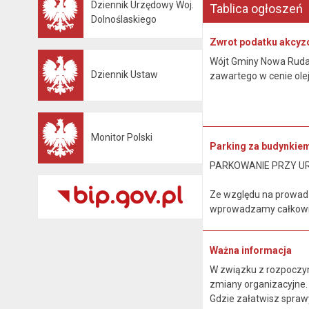
Dziennik Urzędowy Woj.
Tablica ogłoszeń
Otwiera się w nowej karcie
Dolnoślaskiego
Zwrot podatku akcyz
Wójt Gminy Nowa Ruda, 
Dziennik Ustaw
zawartego w cenie ole
Otwiera się w nowej karcie
Monitor Polski
Otwiera się w nowej karcie
Parking za budynkie
PARKOWANIE PRZY U
Ze względu na prowad
wprowadzamy całkowit
Ważna informacja
W związku z rozpoczyn
zmiany organizacyjne
Gdzie załatwisz spraw