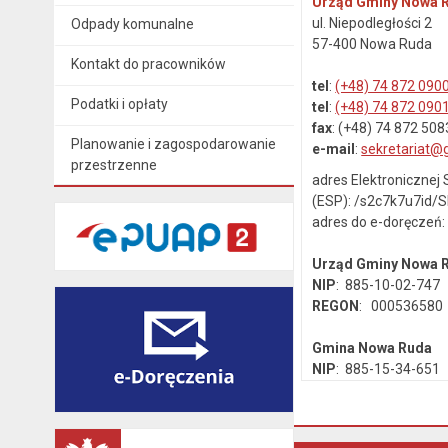
Urząd Gminy Nowa 
ul. Niepodległości 2
Odpady komunalne
57-400 Nowa Ruda
Kontakt do pracowników
tel
:
(+48) 74 872 090
Podatki i opłaty
tel
:
(+48) 74 872 090
fax
: (+48) 74 872 508
Planowanie i zagospodarowanie
e-mail
:
sekretariat@
przestrzenne
adres Elektroniczne
(ESP): /s2c7k7u7id/
adres do e-doręczeń
Urząd Gminy Nowa
NIP
: 885-10-02-747
REGON
: 000536580
Gmina Nowa Ruda
NIP
: 885-15-34-651
REGON
: 890718142