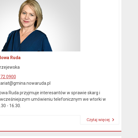
Nowa Ruda
rzejewska
872 0900
etariat@gmina.nowaruda.pl
owa Ruda przyjmuje interesantów w sprawie skarg i
wcześniejszym umówieniu telefonicznym we wtorki w
30 - 16.30.
Czytaj więcej
Przeczytaj artykuł "Kierownictwo Urzędu"