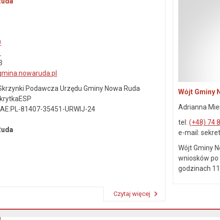
Ruda
0
1
3
gmina.nowaruda.pl
j Skrzynki Podawcza Urzędu Gminy Nowa Ruda
Wójt Gminy 
SkrytkaESP
Adrianna Mie
: AE:PL-81407-35451-URWIJ-24
tel:
(+48) 74 
 Ruda
e-mail: sekr
Wójt Gminy N
wniosków po 
godzinach 11.
Czytaj więcej
Przeczytaj artykuł "Dane kontaktowe"