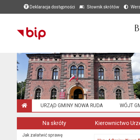
Deklaracja dostępności
Słownik skrótów
Wers
B
URZĄD GMINY NOWA RUDA
WÓJT G
STRONA GŁÓWNA
Na skróty
Kierownictwo Urz
Jak załatwić sprawę