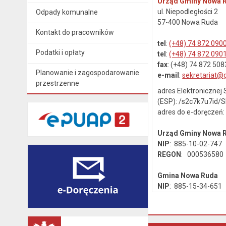
Urząd Gminy Nowa 
ul. Niepodległości 2
Odpady komunalne
57-400 Nowa Ruda
Kontakt do pracowników
tel
:
(+48) 74 872 090
Podatki i opłaty
tel
:
(+48) 74 872 090
fax
: (+48) 74 872 508
Planowanie i zagospodarowanie
e-mail
:
sekretariat@
przestrzenne
adres Elektroniczne
(ESP): /s2c7k7u7id/
adres do e-doręczeń
Urząd Gminy Nowa
NIP
: 885-10-02-747
REGON
: 000536580
Gmina Nowa Ruda
NIP
: 885-15-34-651
REGON
: 890718142