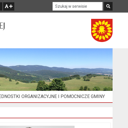
Szukaj w serwisie
Szukaj
zwiększ czcionkę
EJ
EDNOSTKI ORGANIZACYJNE I POMOCNICZE GMINY