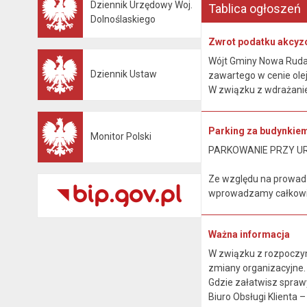
Dziennik Urzędowy Woj.
Tablica ogłoszeń
Otwiera się w nowej karcie
Dolnoślaskiego
Zwrot podatku akcyz
Wójt Gminy Nowa Ruda, 
Dziennik Ustaw
zawartego w cenie ole
Otwiera się w nowej karcie
W związku z wdrażanie
Parking za budynkie
Monitor Polski
Otwiera się w nowej karcie
PARKOWANIE PRZY U
Ze względu na prowad
wprowadzamy całkowit
Ważna informacja
W związku z rozpoczyn
zmiany organizacyjne
Gdzie załatwisz spraw
Biuro Obsługi Klienta – p