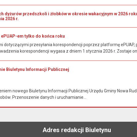
ch dyżurów przedszkoli i żłobków w okresie wakacyjnym w 2026 r
ia 2026 r.
 ePUAP-em tylko do końca roku
 dotyczącymi przesyłania korespondencji poprzez platformę ePUAP, p
wadzenia korespondencji wygasa z dniem 1 stycznia 2026 r. Zostaje o
ie Biuletynu Informacji Publicznej
niem nowego Biuletynu Informacji Publicznej Urzędu Gminy Nowa Ruda i
obów. Przenoszenie danych i uruchamianie...
Adres redakcji Biuletynu