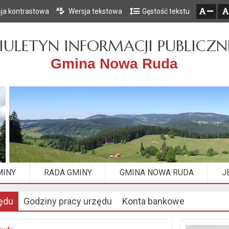
ja kontrastowa
Wersja tekstowa
Gęstość tekstu
Przejdź do głównego menu
Przejdź do mapy serwisu
Przejdź do treści
zresetuj
zmniejsz czcionkę
IULETYN INFORMACJI PUBLICZN
Gmina Nowa Ruda
MINY
RADA GMINY
GMINA NOWA RUDA
J
ędu
Godziny pracy urzędu
Konta bankowe