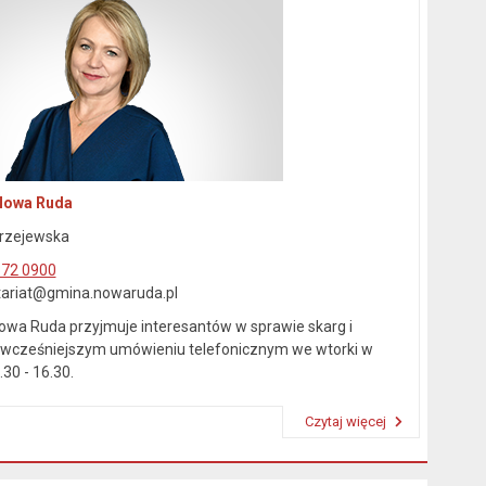
Nowa Ruda
rzejewska
872 0900
etariat@gmina.nowaruda.pl
owa Ruda przyjmuje interesantów w sprawie skarg i
wcześniejszym umówieniu telefonicznym we wtorki w
30 - 16.30.
Czytaj więcej
Przeczytaj artykuł "Kierownictwo Urzędu"