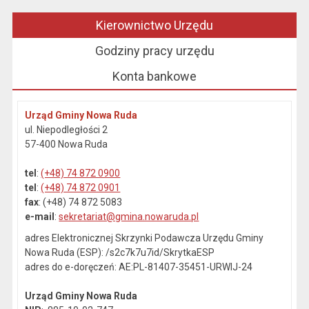
Kierownictwo Urzędu
Godziny pracy urzędu
Konta bankowe
Urząd Gminy Nowa Ruda
ul. Niepodległości 2
57-400 Nowa Ruda
tel
:
(+48) 74 872 0900
tel
:
(+48) 74 872 0901
fax
: (+48) 74 872 5083
e-mail
:
sekretariat@gmina.nowaruda.pl
adres Elektronicznej Skrzynki Podawcza Urzędu Gminy
Nowa Ruda (ESP): /s2c7k7u7id/SkrytkaESP
adres do e-doręczeń: AE:PL-81407-35451-URWIJ-24
Urząd Gminy Nowa Ruda