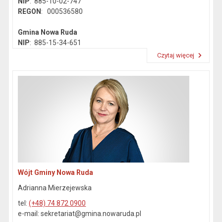
NIP
: 885-10-02-747
REGON
: 000536580
Gmina Nowa Ruda
NIP
: 885-15-34-651
REGON
: 890718142
Czytaj więcej
Przeczytaj artykuł "Dane kontaktowe"
Wójt Gminy Nowa Ruda
Adrianna Mierzejewska
tel:
(+48) 74 872 0900
e-mail: sekretariat@gmina.nowaruda.pl