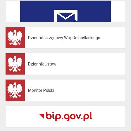
Dziennik Urzędowy Woj. Dolnoślaskiego
Otwiera się w nowej karcie
Dziennik Ustaw
Otwiera się w nowej karcie
Monitor Polski
Otwiera się w nowej karcie