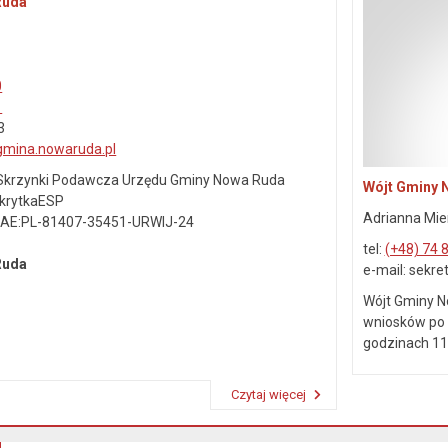
Ruda
0
1
3
gmina.nowaruda.pl
j Skrzynki Podawcza Urzędu Gminy Nowa Ruda
Wójt Gminy 
SkrytkaESP
Adrianna Mie
: AE:PL-81407-35451-URWIJ-24
tel:
(+48) 74 
 Ruda
e-mail: sekr
Wójt Gminy N
wniosków po 
godzinach 11.
Czytaj więcej
Przeczytaj artykuł "Dane kontaktowe"