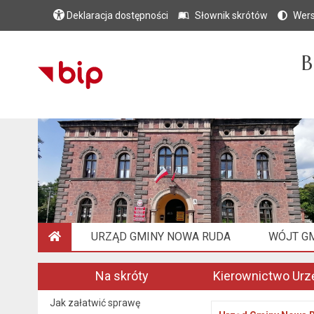
Deklaracja dostępności
Słownik skrótów
Wers
B
URZĄD GMINY NOWA RUDA
WÓJT G
STRONA GŁÓWNA
Na skróty
Kierownictwo Urz
Jak załatwić sprawę