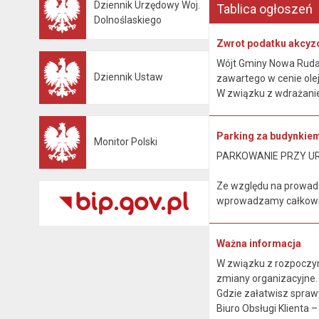
Dziennik Urzędowy Woj.
Tablica ogłoszeń
Otwiera się w nowej karcie
Dolnoślaskiego
Zwrot podatku akcyz
Wójt Gminy Nowa Ruda, 
Dziennik Ustaw
zawartego w cenie ole
Otwiera się w nowej karcie
W związku z wdrażanie
Parking za budynkie
Monitor Polski
Otwiera się w nowej karcie
PARKOWANIE PRZY U
Ze względu na prowad
wprowadzamy całkowit
Ważna informacja
W związku z rozpoczyn
zmiany organizacyjne
Gdzie załatwisz spraw
Biuro Obsługi Klienta – p