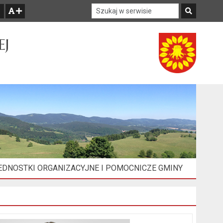
Szukaj w serwisie
Szukaj
zwiększ czcionkę
EJ
EDNOSTKI ORGANIZACYJNE I POMOCNICZE GMINY