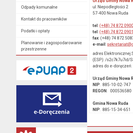
Urząd Gminy Nowa 
ul. Niepodległości 2
Odpady komunalne
57-400 Nowa Ruda
Kontakt do pracowników
tel
:
(+48) 74 872 090
Podatki i opłaty
tel
:
(+48) 74 872 090
fax
: (+48) 74 872 508
Planowanie i zagospodarowanie
e-mail
:
sekretariat@
przestrzenne
adres Elektroniczne
(ESP): /s2c7k7u7id/
adres do e-doręczeń
Urząd Gminy Nowa
NIP
: 885-10-02-747
REGON
: 000536580
Gmina Nowa Ruda
NIP
: 885-15-34-651
REGON
: 890718142