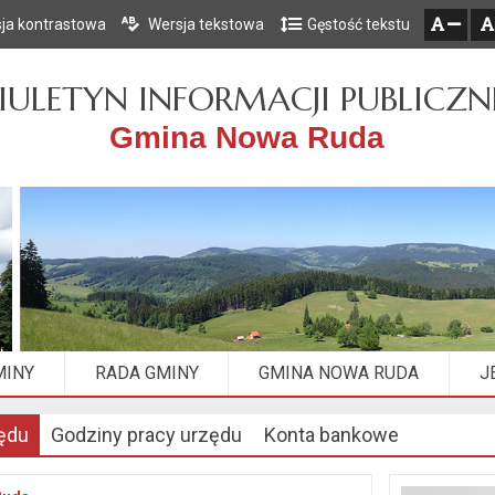
ja kontrastowa
Wersja tekstowa
Gęstość tekstu
Przejdź do głównego menu
Przejdź do mapy serwisu
Przejdź do treści
zresetuj
zmniejsz czcionkę
IULETYN INFORMACJI PUBLICZN
Gmina Nowa Ruda
MINY
RADA GMINY
GMINA NOWA RUDA
J
ędu
Godziny pracy urzędu
Konta bankowe