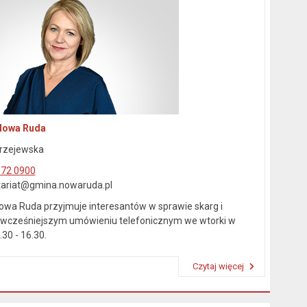
Nowa Ruda
rzejewska
872 0900
etariat@gmina.nowaruda.pl
owa Ruda przyjmuje interesantów w sprawie skarg i
wcześniejszym umówieniu telefonicznym we wtorki w
30 - 16.30.
Czytaj więcej
Przeczytaj artykuł "Kierownictwo Urzędu"