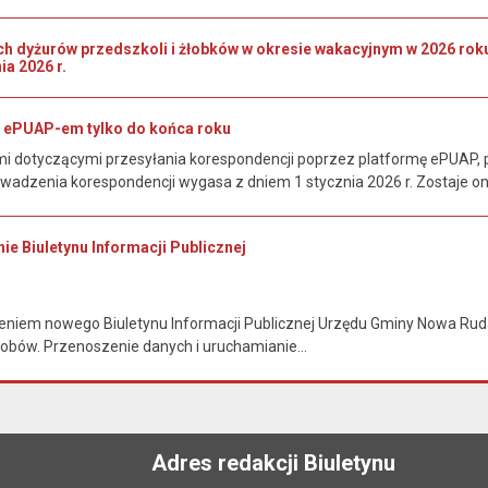
ch dyżurów przedszkoli i żłobków w okresie wakacyjnym w 2026 r
ia 2026 r.
 ePUAP-em tylko do końca roku
 dotyczącymi przesyłania korespondencji poprzez platformę ePUAP, p
wadzenia korespondencji wygasa z dniem 1 stycznia 2026 r. Zostaje o
ie Biuletynu Informacji Publicznej
niem nowego Biuletynu Informacji Publicznej Urzędu Gminy Nowa Ruda i
obów. Przenoszenie danych i uruchamianie...
Adres redakcji Biuletynu