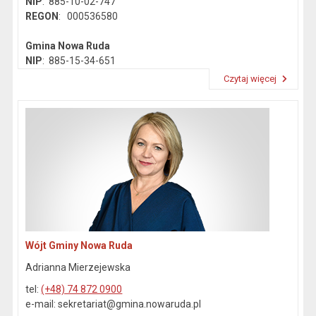
NIP
: 885-10-02-747
REGON
: 000536580
Gmina Nowa Ruda
NIP
: 885-15-34-651
REGON
: 890718142
Czytaj więcej
Przeczytaj artykuł "Dane kontaktowe"
Wójt Gminy Nowa Ruda
Adrianna Mierzejewska
tel:
(+48) 74 872 0900
e-mail: sekretariat@gmina.nowaruda.pl