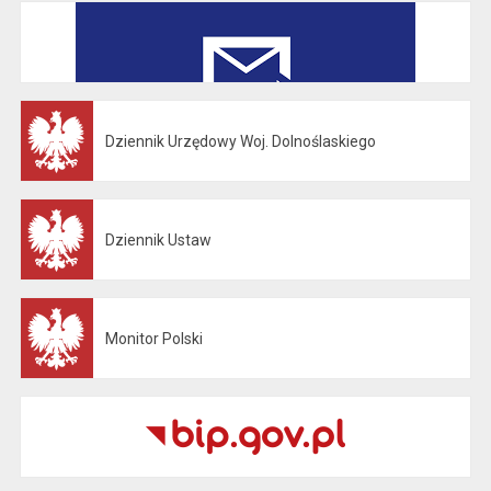
Dziennik Urzędowy Woj. Dolnoślaskiego
Otwiera się w nowej karcie
Dziennik Ustaw
Otwiera się w nowej karcie
Monitor Polski
Otwiera się w nowej karcie