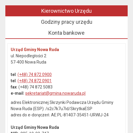
Kierownictwo Urzędu
Godziny pracy urzędu
Konta bankowe
Urząd Gminy Nowa Ruda
ul. Niepodległości 2
57-400 Nowa Ruda
tel
:
(+48) 74 872 0900
tel
:
(+48) 74 872 0901
fax
: (+48) 74 872 5083
e-mail
:
sekretariat@gmina.nowaruda.pl
adres Elektronicznej Skrzynki Podawcza Urzędu Gminy
Nowa Ruda (ESP): /s2c7k7u7id/SkrytkaESP
adres do e-doręczeń: AE:PL-81407-35451-URWIJ-24
Urząd Gminy Nowa Ruda