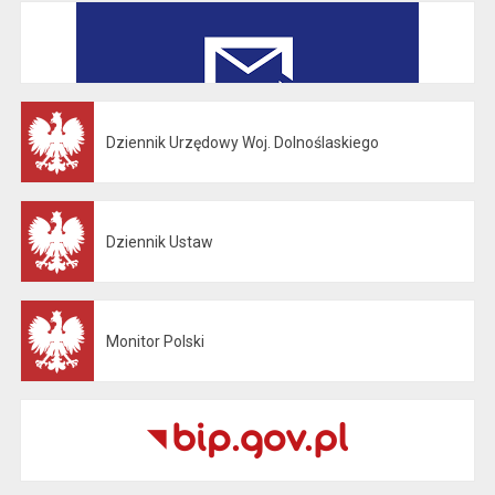
Dziennik Urzędowy Woj. Dolnoślaskiego
Otwiera się w nowej karcie
Dziennik Ustaw
Otwiera się w nowej karcie
Monitor Polski
Otwiera się w nowej karcie