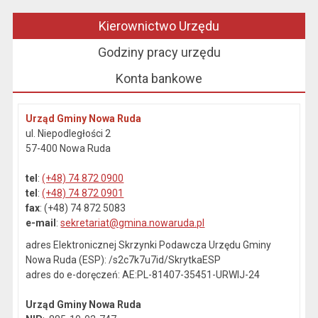
Kierownictwo Urzędu
Godziny pracy urzędu
Konta bankowe
Urząd Gminy Nowa Ruda
ul. Niepodległości 2
57-400 Nowa Ruda
tel
:
(+48) 74 872 0900
tel
:
(+48) 74 872 0901
fax
: (+48) 74 872 5083
e-mail
:
sekretariat@gmina.nowaruda.pl
adres Elektronicznej Skrzynki Podawcza Urzędu Gminy
Nowa Ruda (ESP): /s2c7k7u7id/SkrytkaESP
adres do e-doręczeń: AE:PL-81407-35451-URWIJ-24
Urząd Gminy Nowa Ruda