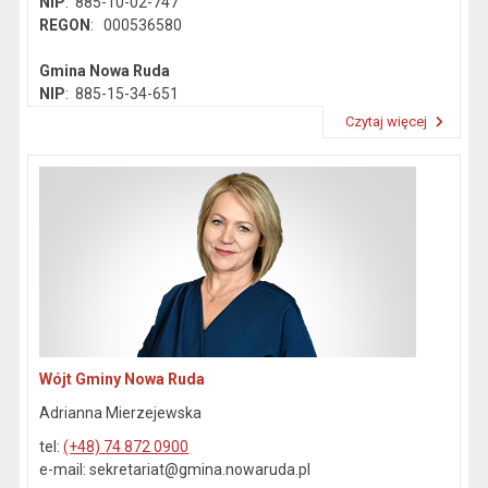
NIP
: 885-10-02-747
REGON
: 000536580
Gmina Nowa Ruda
NIP
: 885-15-34-651
REGON
: 890718142
Czytaj więcej
Przeczytaj artykuł "Dane kontaktowe"
Wójt Gminy Nowa Ruda
Adrianna Mierzejewska
tel:
(+48) 74 872 0900
e-mail: sekretariat@gmina.nowaruda.pl