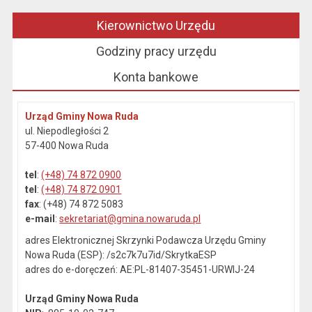
Kierownictwo Urzędu
Godziny pracy urzędu
Konta bankowe
Urząd Gminy Nowa Ruda
ul. Niepodległości 2
57-400 Nowa Ruda
tel
:
(+48) 74 872 0900
tel
:
(+48) 74 872 0901
fax
: (+48) 74 872 5083
e-mail
:
sekretariat@gmina.nowaruda.pl
adres Elektronicznej Skrzynki Podawcza Urzędu Gminy
Nowa Ruda (ESP): /s2c7k7u7id/SkrytkaESP
adres do e-doręczeń: AE:PL-81407-35451-URWIJ-24
Urząd Gminy Nowa Ruda