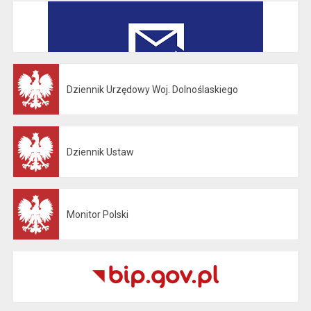
Dziennik Urzędowy Woj. Dolnoślaskiego
Otwiera się w nowej karcie
Dziennik Ustaw
Otwiera się w nowej karcie
Monitor Polski
Otwiera się w nowej karcie