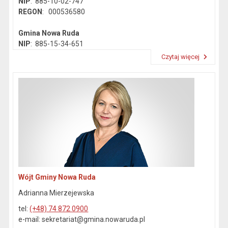
NIP
: 885-10-02-747
REGON
: 000536580
Gmina Nowa Ruda
NIP
: 885-15-34-651
REGON
: 890718142
Czytaj więcej
Przeczytaj artykuł "Dane kontaktowe"
Wójt Gminy Nowa Ruda
Adrianna Mierzejewska
tel:
(+48) 74 872 0900
e-mail: sekretariat@gmina.nowaruda.pl