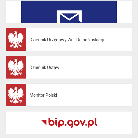
Dziennik Urzędowy Woj. Dolnoślaskiego
Otwiera się w nowej karcie
Dziennik Ustaw
Otwiera się w nowej karcie
Monitor Polski
Otwiera się w nowej karcie