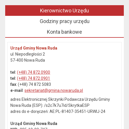
Kierownictwo Urzędu
Godziny pracy urzędu
Konta bankowe
Urząd Gminy Nowa Ruda
ul. Niepodległości 2
57-400 Nowa Ruda
tel
:
(+48) 74 872 0900
tel
:
(+48) 74 872 0901
fax
: (+48) 74 872 5083
e-mail
:
sekretariat@gmina.nowaruda.pl
adres Elektronicznej Skrzynki Podawcza Urzędu Gminy
Nowa Ruda (ESP): /s2c7k7u7id/SkrytkaESP
adres do e-doręczeń: AE:PL-81407-35451-URWIJ-24
Urząd Gminy Nowa Ruda