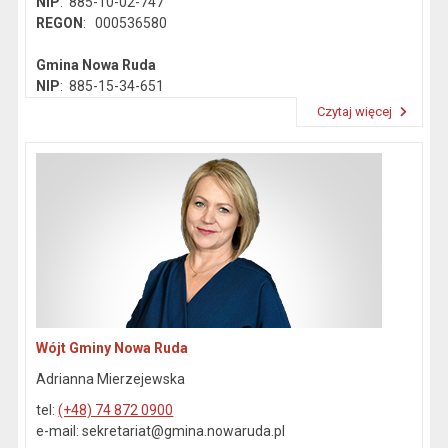
NIP
: 885-10-02-747
REGON
: 000536580
Gmina Nowa Ruda
NIP
: 885-15-34-651
REGON
: 890718142
Czytaj więcej
Przeczytaj artykuł "Dane kontaktowe"
Wójt Gminy Nowa Ruda
Adrianna Mierzejewska
tel:
(+48) 74 872 0900
e-mail: sekretariat@gmina.nowaruda.pl