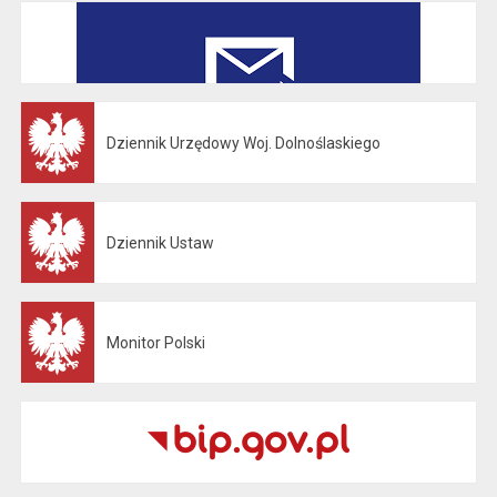
Dziennik Urzędowy Woj. Dolnoślaskiego
Otwiera się w nowej karcie
Dziennik Ustaw
Otwiera się w nowej karcie
Monitor Polski
Otwiera się w nowej karcie