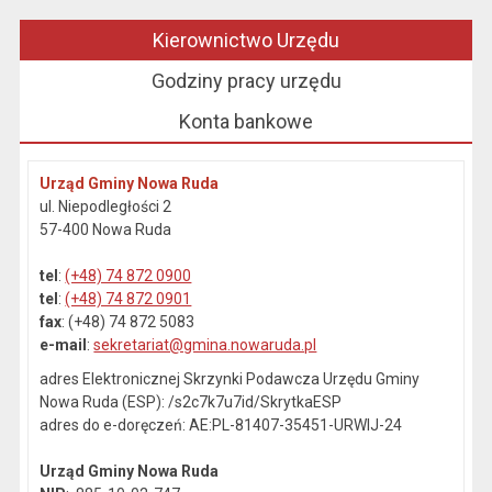
Kierownictwo Urzędu
Godziny pracy urzędu
Konta bankowe
Urząd Gminy Nowa Ruda
ul. Niepodległości 2
57-400 Nowa Ruda
tel
:
(+48) 74 872 0900
tel
:
(+48) 74 872 0901
fax
: (+48) 74 872 5083
e-mail
:
sekretariat@gmina.nowaruda.pl
adres Elektronicznej Skrzynki Podawcza Urzędu Gminy
Nowa Ruda (ESP): /s2c7k7u7id/SkrytkaESP
adres do e-doręczeń: AE:PL-81407-35451-URWIJ-24
Urząd Gminy Nowa Ruda