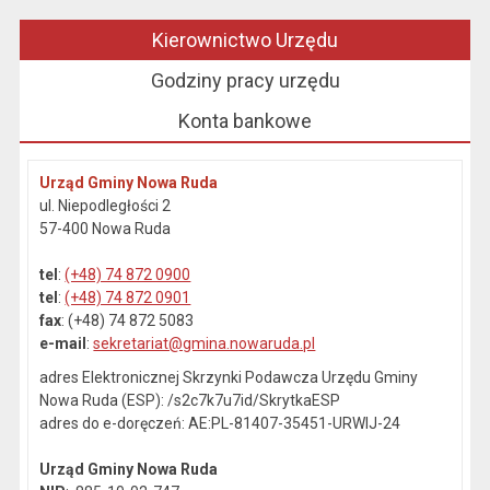
Kierownictwo Urzędu
Godziny pracy urzędu
Konta bankowe
Urząd Gminy Nowa Ruda
ul. Niepodległości 2
57-400 Nowa Ruda
tel
:
(+48) 74 872 0900
tel
:
(+48) 74 872 0901
fax
: (+48) 74 872 5083
e-mail
:
sekretariat@gmina.nowaruda.pl
adres Elektronicznej Skrzynki Podawcza Urzędu Gminy
Nowa Ruda (ESP): /s2c7k7u7id/SkrytkaESP
adres do e-doręczeń: AE:PL-81407-35451-URWIJ-24
Urząd Gminy Nowa Ruda