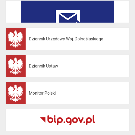
Dziennik Urzędowy Woj. Dolnoślaskiego
Otwiera się w nowej karcie
Dziennik Ustaw
Otwiera się w nowej karcie
Monitor Polski
Otwiera się w nowej karcie