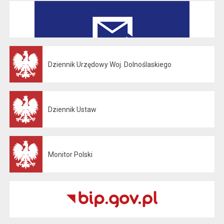
Dziennik Urzędowy Woj. Dolnoślaskiego
Otwiera się w nowej karcie
Dziennik Ustaw
Otwiera się w nowej karcie
Monitor Polski
Otwiera się w nowej karcie