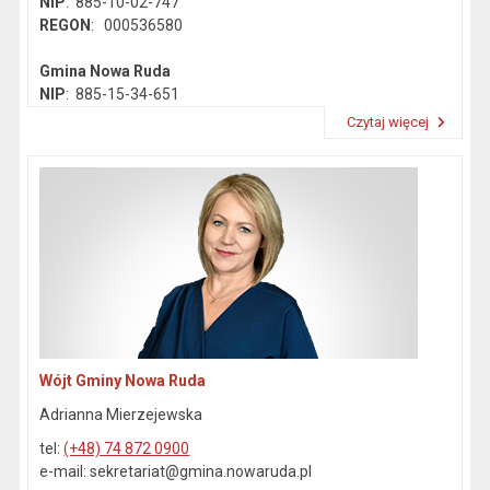
NIP
: 885-10-02-747
REGON
: 000536580
Gmina Nowa Ruda
NIP
: 885-15-34-651
REGON
: 890718142
Czytaj więcej
Przeczytaj artykuł "Dane kontaktowe"
Wójt Gminy Nowa Ruda
Adrianna Mierzejewska
tel:
(+48) 74 872 0900
e-mail: sekretariat@gmina.nowaruda.pl