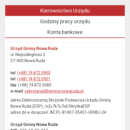
Kierownictwo Urzędu
Godziny pracy urzędu
Konta bankowe
Urząd Gminy Nowa Ruda
ul. Niepodległości 2
57-400 Nowa Ruda
tel
:
(+48) 74 872 0900
tel
:
(+48) 74 872 0901
fax
: (+48) 74 872 5083
e-mail
:
sekretariat@gmina.nowaruda.pl
adres Elektronicznej Skrzynki Podawcza Urzędu Gminy
Nowa Ruda (ESP): /s2c7k7u7id/SkrytkaESP
adres do e-doręczeń: AE:PL-81407-35451-URWIJ-24
Urząd Gminy Nowa Ruda