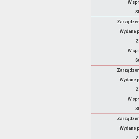
W spr
S
Zarządzenie
Zarządzeni
Wydane p
Z
W spr
S
Zarządzenie
Zarządzeni
Wydane p
Z
W spr
S
Zarządzenie
Zarządzeni
Wydane p
Z