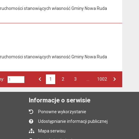
ieruchomości stanowiących własność Gminy Nowa Ruda
ieruchomości stanowiących własność Gminy Nowa Ruda
ny:
1
Przejdź do strony numer
2
Przejdź do strony numer
3
…
Przejdź do strony numer
1002
Strona numer
Poprzednia strona
Następna strona
Informacje o serwisie
Ponowne wykorzystanie
Udostępnianie informacji publicznej
Mapa serwisu