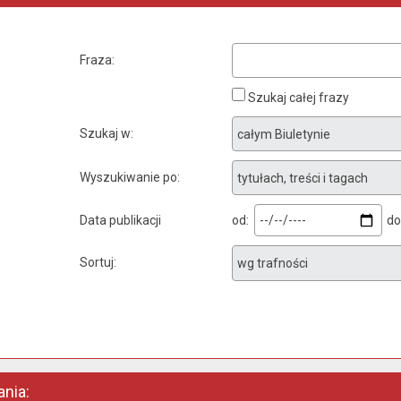
Fraza
Szukaj całej frazy
Szukaj w
Wyszukiwanie po
Data publikacji
od:
do
Sortuj
nia: