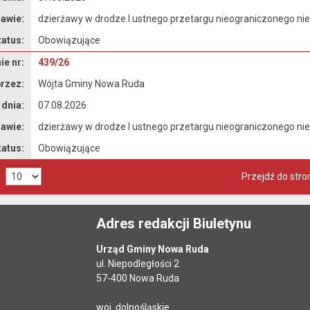
awie:
dzierżawy w drodze I ustnego przetargu nieograniczonego n
tatus:
Obowiązujące
e nr:
439/26
rzez:
Wójta Gminy Nowa Ruda
 dnia:
07.08.2026
awie:
dzierżawy w drodze I ustnego przetargu nieograniczonego n
tatus:
Obowiązujące
Przejdź do stro
Adres redakcji Biuletynu
Urząd Gminy Nowa Ruda
ul. Niepodległości 2
57-400 Nowa Ruda
woj. dolnośląskie