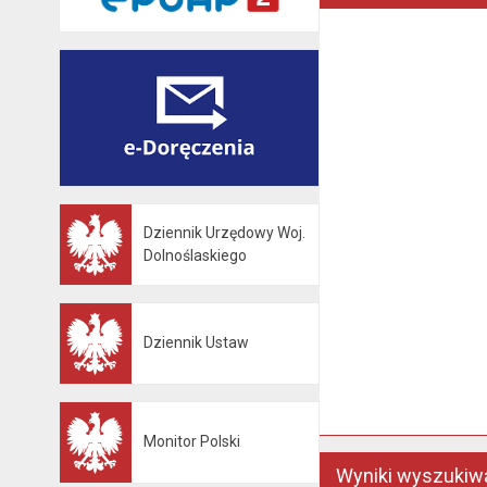
Dziennik Urzędowy Woj.
Otwiera się w nowej karcie
Dolnoślaskiego
Dziennik Ustaw
Otwiera się w nowej karcie
Monitor Polski
Otwiera się w nowej karcie
Wyniki wyszukiwa