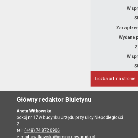
W spr
S
Zarządzenie
Zarządzeni
Wydane p
Z
W spr
S
Liczba art. na stronie:
Główny redaktor Biuletynu
Aneta Witkowska
pokój nr 17 w budynku Urzędu przy ulicy Niepodległości
2
tel.:
(+48) 74 872 0906
e-mail:
awitkowska@gmina.nowaruda.pl