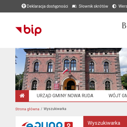
Deklaracja dostępności
Słownik skrótów
Wers
B
URZĄD GMINY NOWA RUDA
WÓJT G
STRONA GŁÓWNA
Strona główna
Wyszukiwarka
Wyszukiwarka