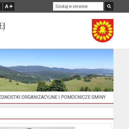
Szukaj w serwisie
Szukaj
zwiększ czcionkę
EJ
EDNOSTKI ORGANIZACYJNE I POMOCNICZE GMINY