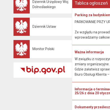
Dziennik Urzędowy Woj.
Tablica ogłoszeń
Otwiera się w nowej karcie
Dolnoślaskiego
Parking za budynkie
PARKOWANIE PRZY U
Dziennik Ustaw
Otwiera się w nowej karcie
Ze względu na prowad
wprowadzamy całkowit
Monitor Polski
Otwiera się w nowej karcie
Ważna informacja
W związku z rozpoczyn
zmiany organizacyjne
Gdzie załatwisz spraw
Biuro Obsługi Klienta – p
Informacja o termina
25/26 z dnia 20 styczn
Dokumenty prześlesz