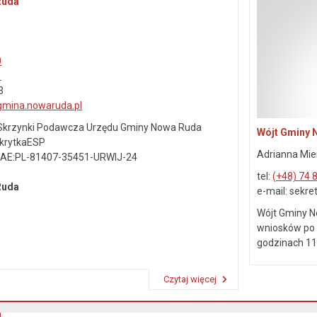
Ruda
0
1
3
gmina.nowaruda.pl
j Skrzynki Podawcza Urzędu Gminy Nowa Ruda
Wójt Gminy 
SkrytkaESP
Adrianna Mie
: AE:PL-81407-35451-URWIJ-24
tel:
(+48) 74 
 Ruda
e-mail: sekr
Wójt Gminy N
wniosków po 
godzinach 11.
Czytaj więcej
Przeczytaj artykuł "Dane kontaktowe"