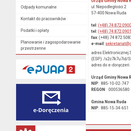
Urząd Gminy Nowa 
ul. Niepodległości 2
Odpady komunalne
57-400 Nowa Ruda
Kontakt do pracowników
tel
:
(+48) 74 872 090
Podatki i opłaty
tel
:
(+48) 74 872 090
fax
: (+48) 74 872 508
Planowanie i zagospodarowanie
e-mail
:
sekretariat@
przestrzenne
adres Elektroniczne
(ESP): /s2c7k7u7id/
adres do e-doręczeń
Urząd Gminy Nowa
NIP
: 885-10-02-747
REGON
: 000536580
Gmina Nowa Ruda
NIP
: 885-15-34-651
REGON
: 890718142