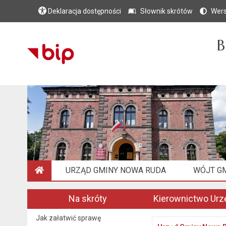
Deklaracja dostępności
Słownik skrótów
Wers
B
URZĄD GMINY NOWA RUDA
WÓJT G
STRONA GŁÓWNA
Na skróty
Kierownictwo Urz
Jak załatwić sprawę