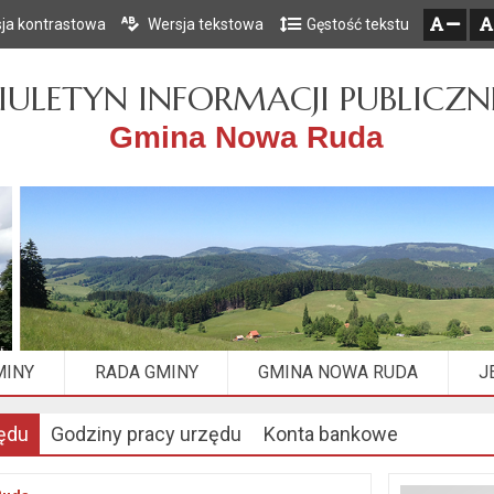
ja kontrastowa
Wersja tekstowa
Gęstość tekstu
Przejdź do głównego menu
Przejdź do mapy serwisu
Przejdź do treści
zresetuj
zmniejsz czcionkę
IULETYN INFORMACJI PUBLICZN
Gmina Nowa Ruda
MINY
RADA GMINY
GMINA NOWA RUDA
J
ędu
Godziny pracy urzędu
Konta bankowe