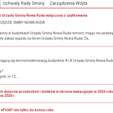
Uchwały Rady Gminy
Zarządzenia Wójta
m Urzędu Gminy Nowa Ruda wyłączony z użytkowania
RZĘDZIE GMINY NOWA RUDA
zony w budynkach Urzędu Gminy Nowa Ruda remont, mając na uwadzę
y zakaz wjazdu na teren Urzędu Gminy Nowa Ruda. Za...
ającą się termomodernizacją budynków A i B Urzędu Gminy Nowa Ruda 
.
y?
ok. nr 12,...
ch dyżurów przedszkoli i żłobków w okresie wakacyjnym w 2026 r
ia 2026 r.
 ePUAP-em tylko do końca roku