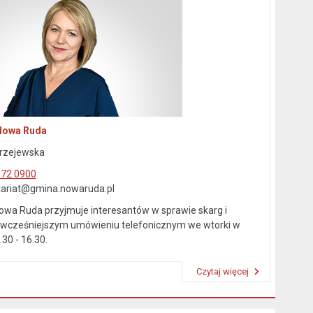
Nowa Ruda
rzejewska
872 0900
etariat@gmina.nowaruda.pl
owa Ruda przyjmuje interesantów w sprawie skarg i
wcześniejszym umówieniu telefonicznym we wtorki w
30 - 16.30.
Czytaj więcej
Przeczytaj artykuł "Kierownictwo Urzędu"