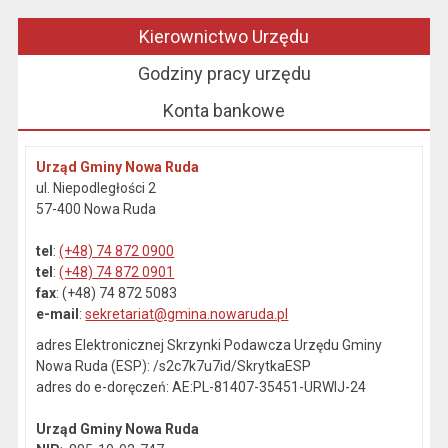
Kierownictwo Urzędu
Godziny pracy urzędu
Konta bankowe
Urząd Gminy Nowa Ruda
ul. Niepodległości 2
57-400 Nowa Ruda
tel
:
(+48) 74 872 0900
tel
:
(+48) 74 872 0901
fax
: (+48) 74 872 5083
e-mail
:
sekretariat@gmina.nowaruda.pl
adres Elektronicznej Skrzynki Podawcza Urzędu Gminy
Nowa Ruda (ESP): /s2c7k7u7id/SkrytkaESP
adres do e-doręczeń: AE:PL-81407-35451-URWIJ-24
Urząd Gminy Nowa Ruda