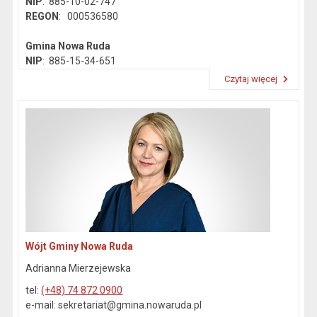
NIP
: 885-10-02-747
REGON
: 000536580
Gmina Nowa Ruda
NIP
: 885-15-34-651
REGON
: 890718142
Czytaj więcej
Przeczytaj artykuł "Dane kontaktowe"
Wójt Gminy Nowa Ruda
Adrianna Mierzejewska
tel:
(+48) 74 872 0900
e-mail: sekretariat@gmina.nowaruda.pl