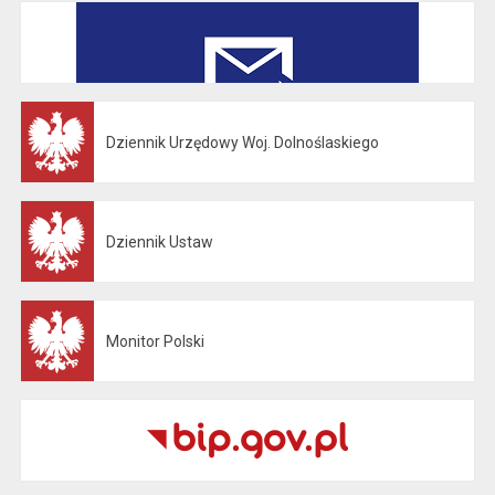
Dziennik Urzędowy Woj. Dolnoślaskiego
Otwiera się w nowej karcie
Dziennik Ustaw
Otwiera się w nowej karcie
Monitor Polski
Otwiera się w nowej karcie