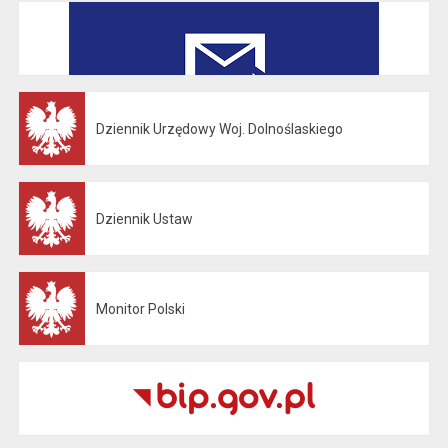
Dziennik Urzędowy Woj. Dolnoślaskiego
Otwiera się w nowej karcie
Dziennik Ustaw
Otwiera się w nowej karcie
Monitor Polski
Otwiera się w nowej karcie