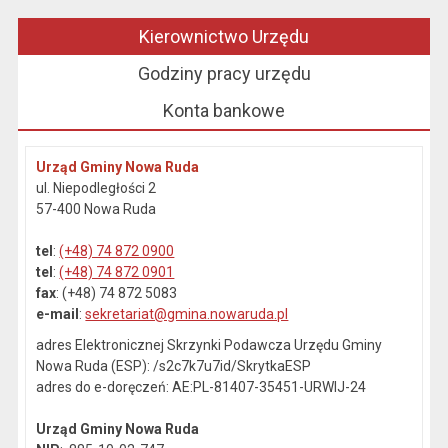
Kierownictwo Urzędu
Godziny pracy urzędu
Konta bankowe
Urząd Gminy Nowa Ruda
ul. Niepodległości 2
57-400 Nowa Ruda
tel
:
(+48) 74 872 0900
tel
:
(+48) 74 872 0901
fax
: (+48) 74 872 5083
e-mail
:
sekretariat@gmina.nowaruda.pl
adres Elektronicznej Skrzynki Podawcza Urzędu Gminy
Nowa Ruda (ESP): /s2c7k7u7id/SkrytkaESP
adres do e-doręczeń: AE:PL-81407-35451-URWIJ-24
Urząd Gminy Nowa Ruda