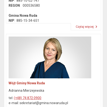
NIP
: 885-10-02-747
REGON
: 000536580
Gmina Nowa Ruda
NIP
: 885-15-34-651
REGON
: 890718142
Czytaj więcej
Przeczytaj artykuł "Dane kontaktowe"
Wójt Gminy Nowa Ruda
Adrianna Mierzejewska
tel:
(+48) 74 872 0900
e-mail: sekretariat@gmina.nowaruda.pl