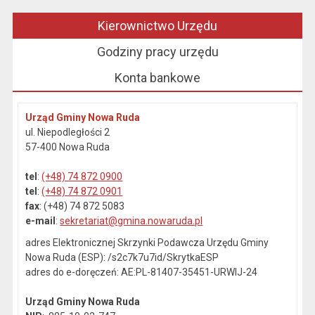
Kierownictwo Urzędu
Godziny pracy urzędu
Konta bankowe
Urząd Gminy Nowa Ruda
ul. Niepodległości 2
57-400 Nowa Ruda
tel
:
(+48) 74 872 0900
tel
:
(+48) 74 872 0901
fax
: (+48) 74 872 5083
e-mail
:
sekretariat@gmina.nowaruda.pl
adres Elektronicznej Skrzynki Podawcza Urzędu Gminy
Nowa Ruda (ESP): /s2c7k7u7id/SkrytkaESP
adres do e-doręczeń: AE:PL-81407-35451-URWIJ-24
Urząd Gminy Nowa Ruda