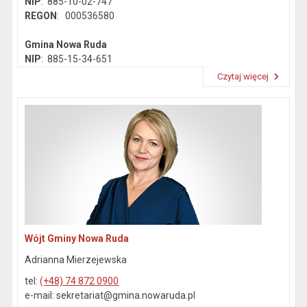
NIP
: 885-10-02-747
REGON
: 000536580
Gmina Nowa Ruda
NIP
: 885-15-34-651
REGON
: 890718142
Czytaj więcej
Przeczytaj artykuł "Dane kontaktowe"
Wójt Gminy Nowa Ruda
Adrianna Mierzejewska
tel:
(+48) 74 872 0900
e-mail: sekretariat@gmina.nowaruda.pl