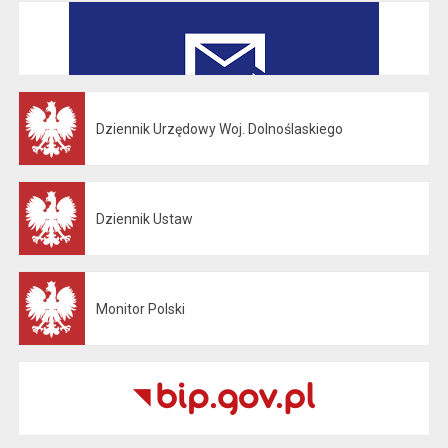
Dziennik Urzędowy Woj. Dolnoślaskiego
Otwiera się w nowej karcie
Dziennik Ustaw
Otwiera się w nowej karcie
Monitor Polski
Otwiera się w nowej karcie